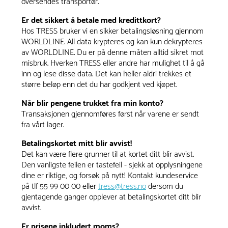
oversendes transportør.
Er det sikkert å betale med kredittkort?
Hos TRESS bruker vi en sikker betalingsløsning gjennom
WORLDLINE. All data krypteres og kan kun dekrypteres
av WORLDLINE. Du er på denne måten alltid sikret mot
misbruk. Hverken TRESS eller andre har mulighet til å gå
inn og lese disse data. Det kan heller aldri trekkes et
større beløp enn det du har godkjent ved kjøpet.
Når blir pengene trukket fra min konto?
Transaksjonen gjennomføres først når varene er sendt
fra vårt lager.
Betalingskortet mitt blir avvist!
Det kan være flere grunner til at kortet ditt blir avvist.
Den vanligste feilen er tastefeil - sjekk at opplysningene
dine er riktige, og forsøk på nytt! Kontakt kundeservice
på tlf 55 99 00 00 eller
tress@tress.no
dersom du
gjentagende ganger opplever at betalingskortet ditt blir
avvist.
Er prisene inkludert moms?