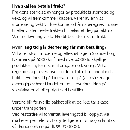
Hva skal jeg betale i frakt?
Fraktens størrelse avhenger av produktets størrelse og
vekt, og vil fremkomme i kassen. Varer av en viss
størrelse og vekt vil ikke kunne forhåndsberegnes. I disse
tilfeller vil den reelle frakten bli belastet deg på faktura.
Ved restlevering vil du ikke bli belastet ekstra frakt.
Hvor lang tid går det før jeg får min bestilling?
Vi har et stort, moderne og effektivt lager i Skanderborg
Danmark på 6000 km² med over 4000 forskjellige
produkter i hyllene klar til omgående levering. Vi har
regelmessige leveranser og du betaler kun innenlands
frakt. Leveringstid på lagervarer er på 3 – 7 virkedager,
avhengig av hvor i landet du bor. Leveringstiden på
spesialvarer vil bli opplyst ved bestilling.
Varene blir forsvarlig pakket slik at de ikke tar skade
under transporten.
Ved restordre vil forventet leveringstid bli opplyst via
mail eller per telefon. For ytterligere informasjon kontakt
vår kundeservice på tlf. 55 99 00 00.