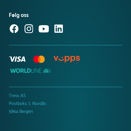
ISO-sertifiseringer
Kataloger
Miljø- og samfunnsansvar
Følg oss
Referanseprosjekt
Inspirasjon og guider
Produktnyheter
Tress AS
Postboks 7, Nordås
5864 Bergen