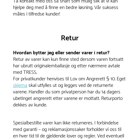
Ta kontakt med oss så snart som mulig slik at vi kan
hjelpe deg med å finne en bedre løsning. Vår suksess
måles i tilfredse kunder!
Retur
Hvordan bytter jeg eller sender varer i retur?
Retur av varer kan kun finne sted dersom varen fortsatt
har ubrutt originalemballasje og etter nærmere avtale
med TRESS.
For privatkunder henvises til Lov om Angrerett § 10. Eget
skjema
skal utfylles ut og legges ved de returnerte
varene. Handler du som privatperson har du 14 dagers
ubetinget angrerett etter varene er mottatt. Returporto
dekkes av kunde.
Spesialbestilte varer kan ikke returneres. I forbindelse
med garanti – og reklamasjonssaker forholder vi oss til
en hver tid til de gjeldende lover og regler. Ved eventuell