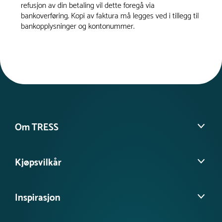
refusjon av din betaling vil dette foregå via
bankoverføring. Kopi av faktura må legges ved i tillegg til
bankopplysninger og kontonummer.
Om TRESS
Om oss
Kjøpsvilkår
Kontakt kundeservice
Møt vårt team
Salgs- og leveringsbetingelser
Tilgjengelighetserklæring
Inspirasjon
Personvernerklæring
FAQ - Ofte stilte spørsmål
Informasjonskapsler
Nyheter