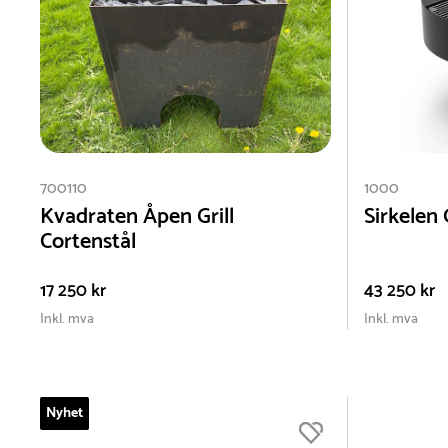
700110
1000
Kvadraten Åpen Grill
Sirkelen G
Cortenstål
17 250 kr
43 250 kr
Inkl. mva
Inkl. mva
Nyhet