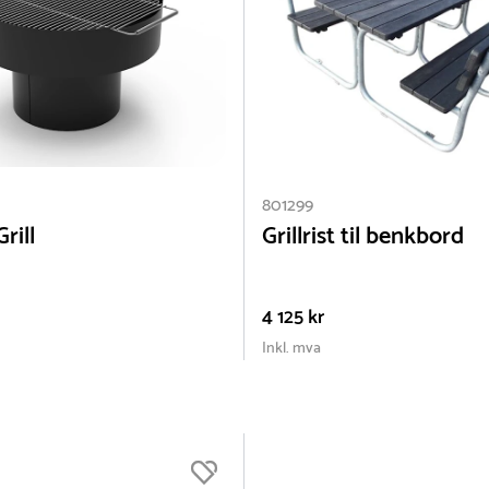
801299
rill
Grillrist til benkbord
4 125 kr
Inkl. mva