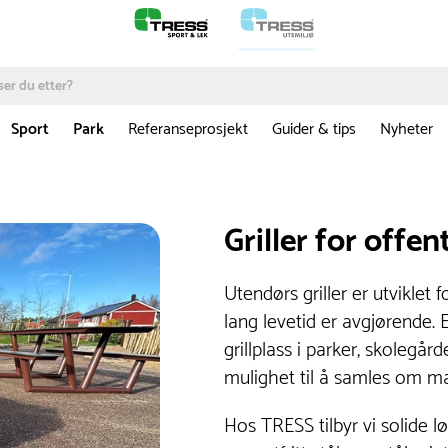
Sport
Park
Referanseprosjekt
Guider & tips
Nyheter
Griller for offe
Utendørs griller er utviklet 
lang levetid er avgjørende. 
grillplass i parker, skolegå
mulighet til å samles om ma
Hos TRESS tilbyr vi solide l