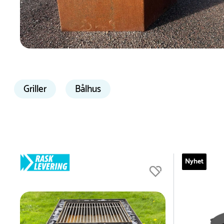
Griller
Bålhus
Du er nå øverst på listen
Nyhet