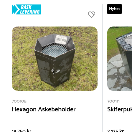
Nyhet
700105
700111
Hexagon Askebeholder
Skiferpuk
19 750 kr
2 125 kr