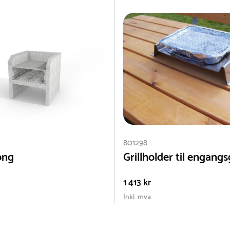
801298
ong
Grillholder til engangsg
1 413 kr
Inkl. mva