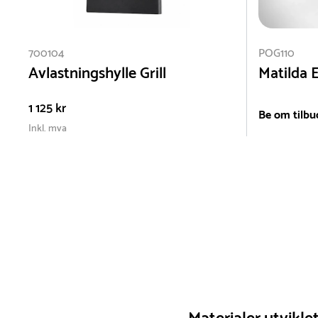
700104
POG110
Avlastningshylle Grill
Matilda E
1 125 kr
Be om tilbu
Inkl. mva
Oppdatert: Sid