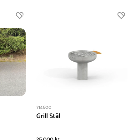
714600
l
Grill Stål
25 000 kr