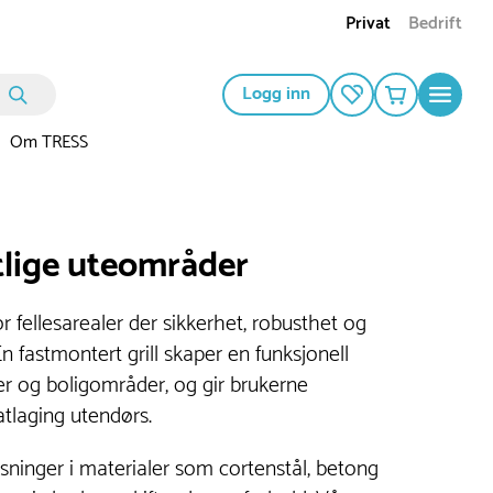
Privat
Bedrift
Logg inn
Om TRESS
ntlige uteområder
for fellesarealer der sikkerhet, robusthet og
En fastmontert grill skaper en funksjonell
rder og boligområder, og gir brukerne
tlaging utendørs.
øsninger i materialer som cortenstål, betong