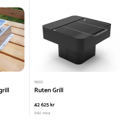
1100
rill
Ruten Grill
42 625 kr
Inkl. mva