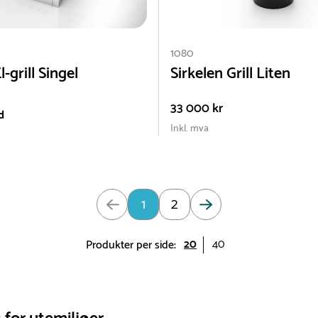
1080
l-grill Singel
Sirkelen Grill Liten
33 000 kr
d
Inkl. mva
e 1 av 2
1
2
20
40
Produkter per side: