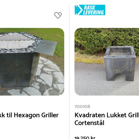
700108
k til Hexagon Griller
Kvadraten Lukket Gril
Cortenstål
19 250 kr