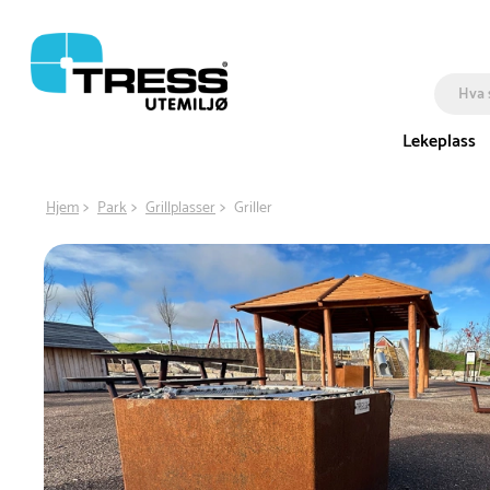
Lekeplass
Hjem
Park
Grillplasser
Griller