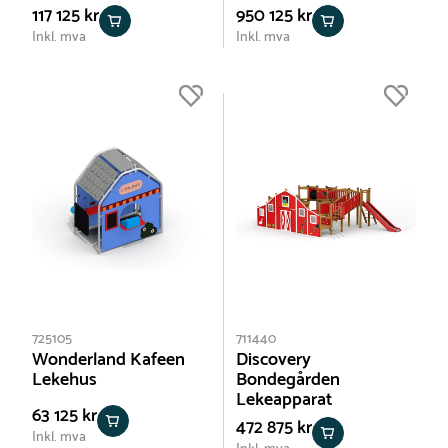
117 125 kr
950 125 kr
Inkl. mva
Inkl. mva
725105
711440
Wonderland Kafeen
Discovery
Lekehus
Bondegården
Lekeapparat
63 125 kr
472 875 kr
Inkl. mva