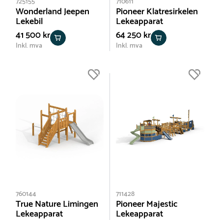
725155
710611
Wonderland Jeepen
Pioneer Klatresirkelen
Lekebil
Lekeapparat
41 500 kr
64 250 kr
Inkl. mva
Inkl. mva
760144
711428
True Nature Limingen
Pioneer Majestic
Lekeapparat
Lekeapparat