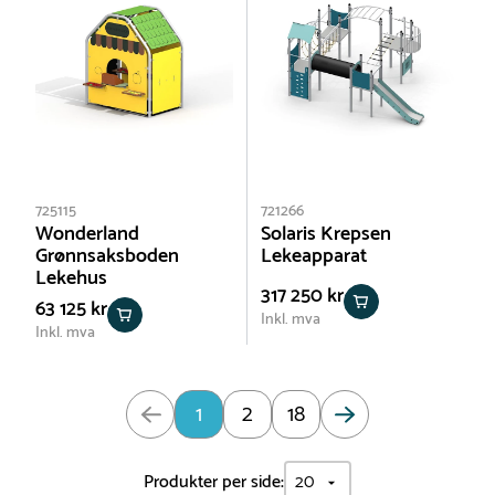
725115
721266
Wonderland
Solaris Krepsen
Grønnsaksboden
Lekeapparat
Lekehus
317 250 kr
63 125 kr
Inkl. mva
Inkl. mva
Oppdatert: Side 1 av 18
1
2
18
Produkter per side: