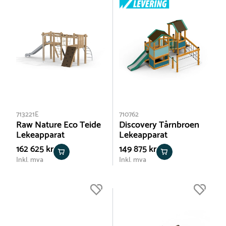
713221E
710762
Raw Nature Eco Teide
Discovery Tårnbroen
Lekeapparat
Lekeapparat
162 625 kr
149 875 kr
Inkl. mva
Inkl. mva