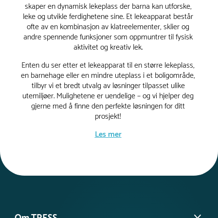
skaper en dynamisk lekeplass der barna kan utforske,
leke og utvikle ferdighetene sine. Et lekeapparat består
ofte av en kombinasjon av klatreelementer, sklier og
andre spennende funksjoner som oppmuntrer til fysisk
aktivitet og kreativ lek.
Enten du ser etter et lekeapparat til en større lekeplass,
en barnehage eller en mindre uteplass i et boligområde,
tilbyr vi et bredt utvalg av løsninger tilpasset ulike
utemiljøer. Mulighetene er uendelige – og vi hjelper deg
gjerne med å finne den perfekte løsningen for ditt
prosjekt!
Les mer
Lekeapparat for barn i alle
aldre
Vi tilbyr lekeapparat i ulike utforminger, tilpasset både
små og store områder. Enten du trenger et kompakt
lekeapparat for små barn eller en større løsning med