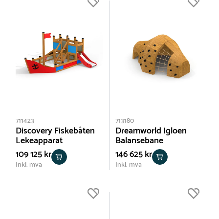
711423
713180
Discovery Fiskebåten
Dreamworld Igloen
Lekeapparat
Balansebane
109 125 kr
146 625 kr
Inkl. mva
Inkl. mva