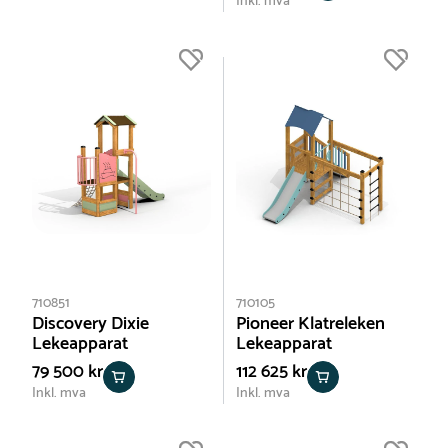
Inkl. mva
710851
710105
Discovery Dixie
Pioneer Klatreleken
Lekeapparat
Lekeapparat
79 500 kr
112 625 kr
Inkl. mva
Inkl. mva