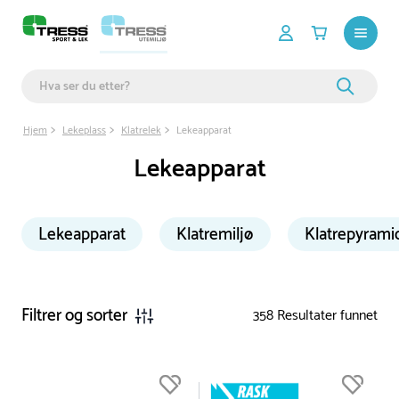
Hjem
Lekeplass
Klatrelek
Lekeapparat
Lekeapparat
Lekeapparat
Klatremiljø
Klatrepyrami
Filtrer og sorter
358
Resultater funnet
Du er nå øverst på listen