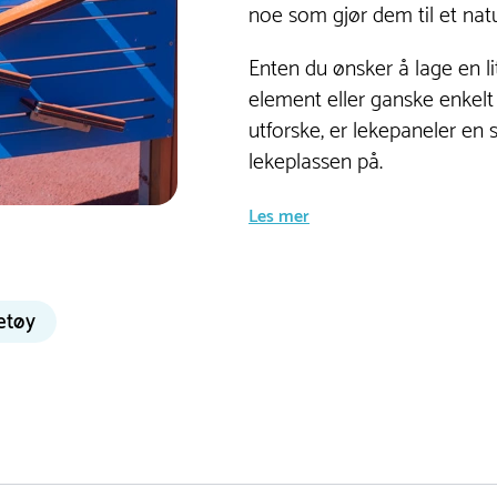
noe som gjør dem til et nat
Enten du ønsker å lage en lit
element eller ganske enkelt
utforske, er lekepaneler en
lekeplassen på.
Les mer
etøy
 temaer og funksjoner som både engasjerer og utfordrer
eten til å aktivisere sansene sine og utforske nye
. Mange av våre lekepaneler lekeplass kombinerer lek og
g skolegårder hvor barna får lære gjennom lek.