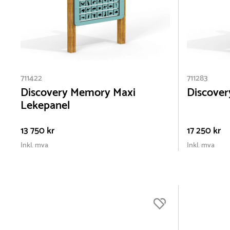
711422
711283
Discovery Memory Maxi
Discover
Lekepanel
13 750 kr
17 250 kr
Inkl. mva
Inkl. mva