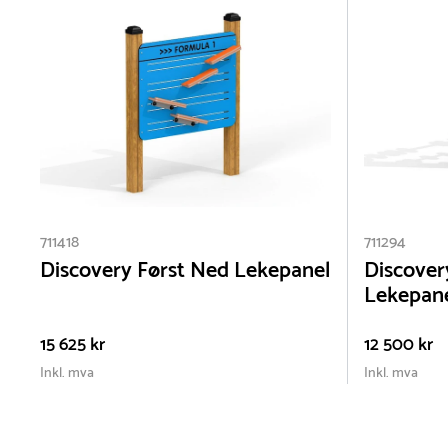
711418
711294
Discovery Først Ned Lekepanel
Discove
Lekepan
15 625 kr
12 500 kr
Inkl. mva
Inkl. mva