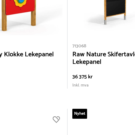
713068
y Klokke Lekepanel
Raw Nature Skifertavl
Lekepanel
36 375 kr
Inkl. mva
Nyhet