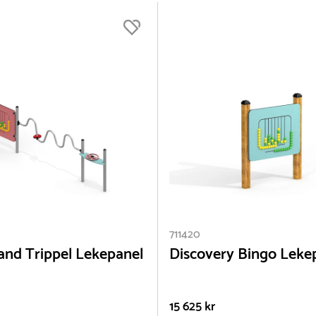
711420
nd Trippel Lekepanel
Discovery Bingo Leke
15 625 kr