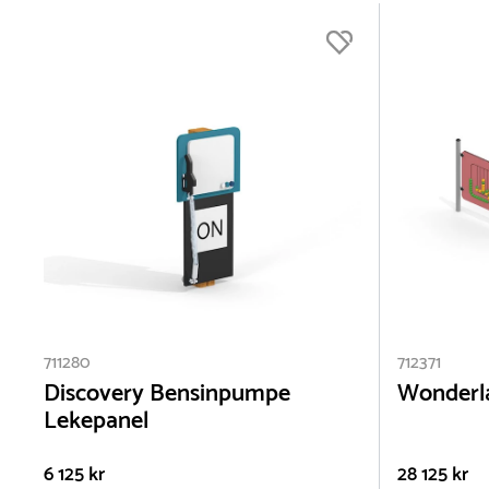
711280
712371
Discovery Bensinpumpe
Wonderla
Lekepanel
6 125 kr
28 125 kr