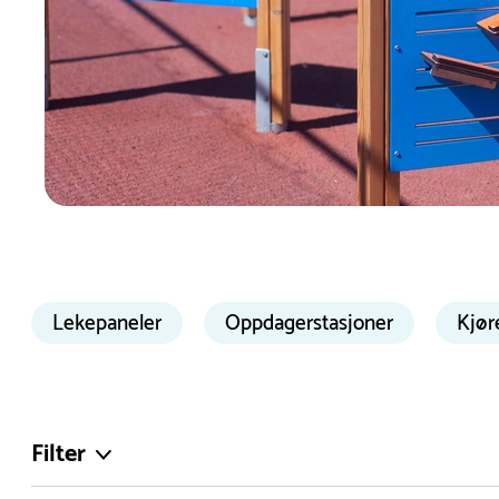
Lekepaneler for lek og læring
Lekepaneler
Oppdagerstasjoner
Kjør
Vi tilbyr et bredt utvalg av lekepaneler med ulike
barna. Ved å velge en lekepanel gir du barna muligh
konsepter som farger, former, lyder og enkle spill
læring, noe som gjør dem ideelle for barnehager o
Filter