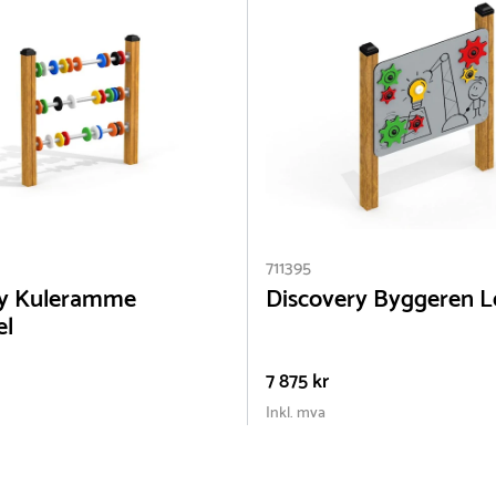
711395
ry Kuleramme
Discovery Byggeren L
el
7 875 kr
Inkl. mva