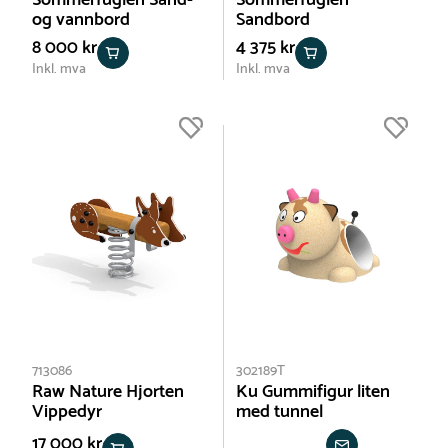
Sommerfuglen Sand-
Sommerfuglen
og vannbord
Sandbord
8 000 kr
4 375 kr
Inkl. mva
Inkl. mva
713086
302189T
Raw Nature Hjorten
Ku Gummifigur liten
Vippedyr
med tunnel
17 000 kr