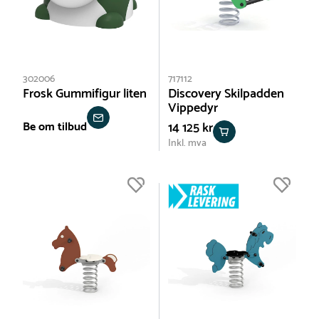
302006
717112
Frosk Gummifigur liten
Discovery Skilpadden
Vippedyr
Be om tilbud
14 125 kr
Inkl. mva