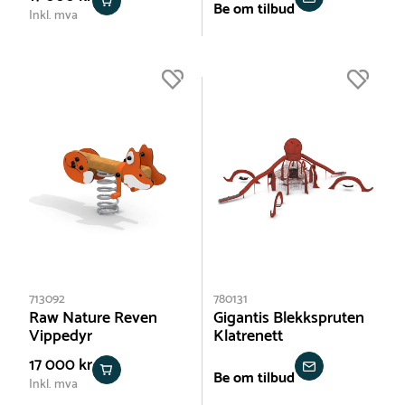
Be om tilbud
Inkl. mva
713092
780131
Raw Nature Reven
Gigantis Blekkspruten
Vippedyr
Klatrenett
17 000 kr
Be om tilbud
Inkl. mva