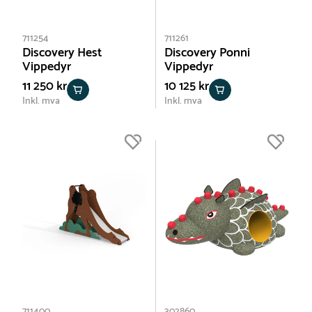
711254
711261
Discovery Hest
Discovery Ponni
Vippedyr
Vippedyr
11 250 kr
10 125 kr
Inkl. mva
Inkl. mva
711400
302860