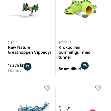
713016
302028T
Raw Nature
Krokodillen
Gresshoppen Vippedyr
Gummifigur med
tunnel
17 375 kr
Be om tilbud
Inkl. mva