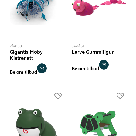
780133
302851
Gigantis Moby
Larve Gummifigur
Klatrenett
Be om tilbud
Be om tilbud