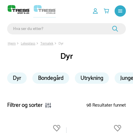
Hjem
Lekeplass
Temalek
Dyr
Dyr
Dyr
Bondegård
Utrykning
Junge
Filtrer og sorter
98
Resultater funnet
Du er nå øverst på listen