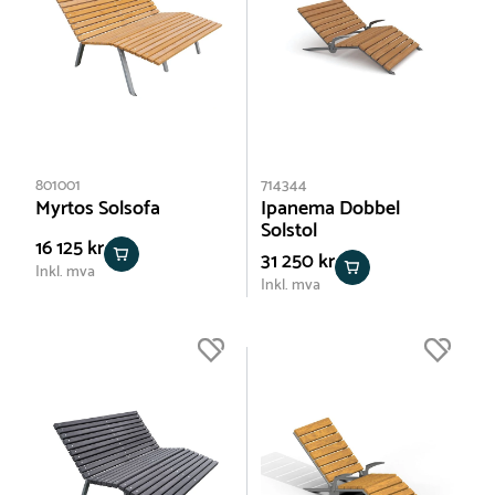
801001
714344
Myrtos Solsofa
Ipanema Dobbel
Solstol
16 125 kr
31 250 kr
Inkl. mva
Inkl. mva