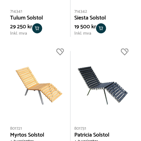
714341
714342
Tulum Solstol
Siesta Solstol
29 250 kr
19 500 kr
Inkl. mva
Inkl. mva
801721
801731
Myrtos Solstol
Patricia Solstol