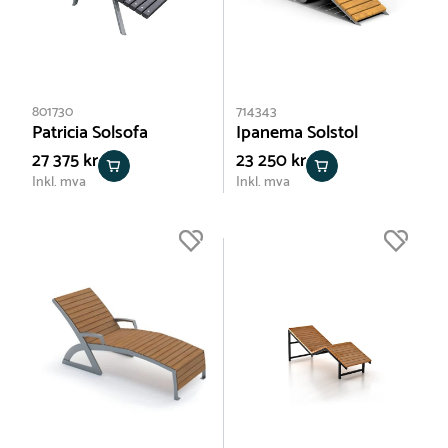
801730
714343
Patricia Solsofa
Ipanema Solstol
27 375 kr
23 250 kr
Inkl. mva
Inkl. mva