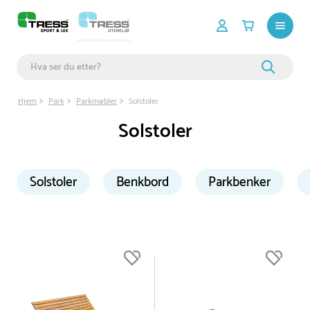
Hjem
Park
Parkmøbler
Solstoler
Solstoler
Solstoler
Benkbord
Parkbenker
Du er nå øverst på listen