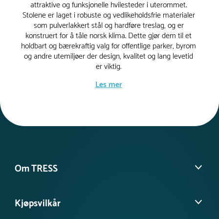
attraktive og funksjonelle hvilesteder i uterommet.
Stolene er laget i robuste og vedlikeholdsfrie materialer
som pulverlakkert stål og hardføre treslag, og er
konstruert for å tåle norsk klima. Dette gjør dem til et
holdbart og bærekraftig valg for offentlige parker, byrom
og andre utemiljøer der design, kvalitet og lang levetid
er viktig.
Les mer
Solstoler i park og offentlig
utemiljø – komfort og
kvalitet
Solstoler i park er en utmerket løsning for å gi
besøkende et sted å slappe av og nyte omgivelsene.
Om TRESS
Våre solstoler passer perfekt i alt fra grønne byparker til
urbane torg og innergårder. Takket være sin elegante
Om oss
og funksjonelle design blir de raskt en favoritt for dem
Kjøpsvilkår
Kontakt kundeservice
som ønsker å ta en velfortjent pause i solen. Med både