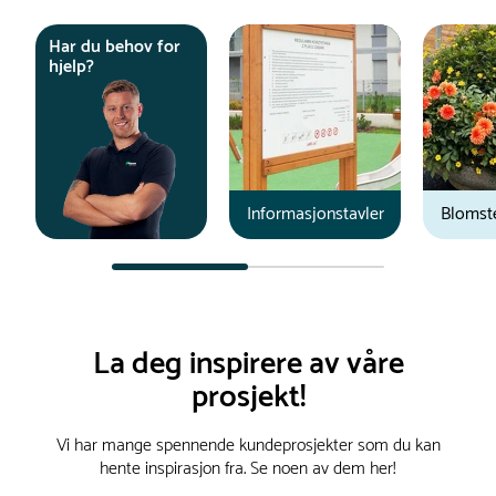
Har du behov for
hjelp?
Informasjonstavler
Blomst
Du er nå øverst på listen
La deg inspirere av våre
prosjekt!
Vi har mange spennende kundeprosjekter som du kan
hente inspirasjon fra. Se noen av dem her!