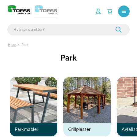
Hjem
Park
Park
Parkmøbler
Grillplasser
Avfalls