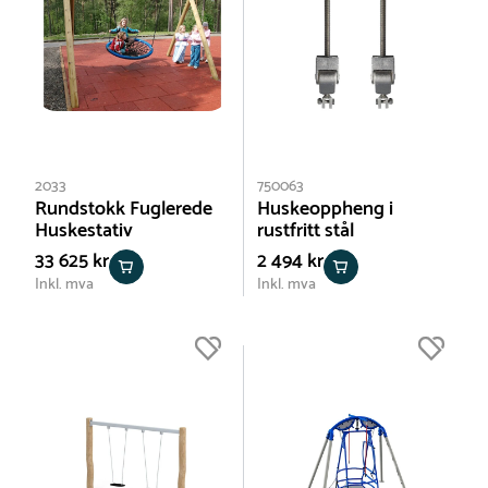
2033
750063
Rundstokk Fuglerede
Huskeoppheng i
Huskestativ
rustfritt stål
33 625 kr
2 494 kr
Inkl. mva
Inkl. mva