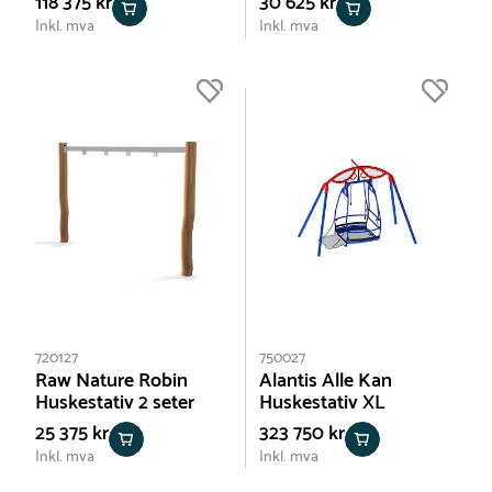
118 375 kr
30 625 kr
Inkl. mva
Inkl. mva
720127
750027
Raw Nature Robin
Alantis Alle Kan
Huskestativ 2 seter
Huskestativ XL
25 375 kr
323 750 kr
Inkl. mva
Inkl. mva