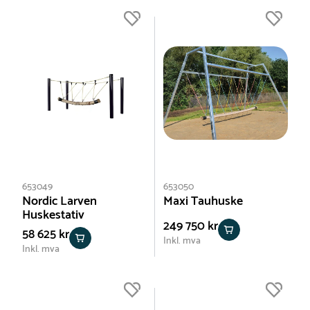
653049
653050
Nordic Larven
Maxi Tauhuske
Huskestativ
249 750 kr
58 625 kr
Inkl. mva
Inkl. mva