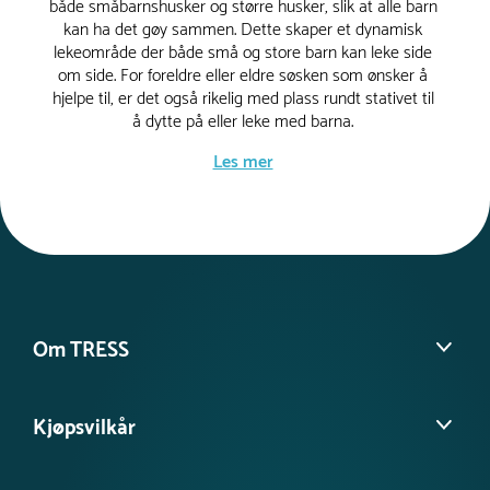
både småbarnshusker og større husker, slik at alle barn
kan ha det gøy sammen. Dette skaper et dynamisk
lekeområde der både små og store barn kan leke side
om side. For foreldre eller eldre søsken som ønsker å
hjelpe til, er det også rikelig med plass rundt stativet til
å dytte på eller leke med barna.
Les mer
Huskestativ for alle
lekeplasser
Våre huskestativ til lekeplass finnes i flere ulike
materialer og stiler, slik at du kan finne en løsning som
passer perfekt til ditt utemiljø. Enten du leter etter et
Om TRESS
huskestativ i tre for en naturlig og klassisk estetikk, eller
et moderne huskestativ i metall for slitestyrke, har vi
Om oss
noe som dekker alle behov. Huskestativ i tre gir en varm
Kjøpsvilkår
og innbydende følelse, mens huskestativ i metall er
Kontakt kundeservice
robuste og ideelle for barnehager, skoler eller offentlige
Møt vårt team
miljøer der holdbarhet er avgjørende.
Salgs- og leveringsbetingelser