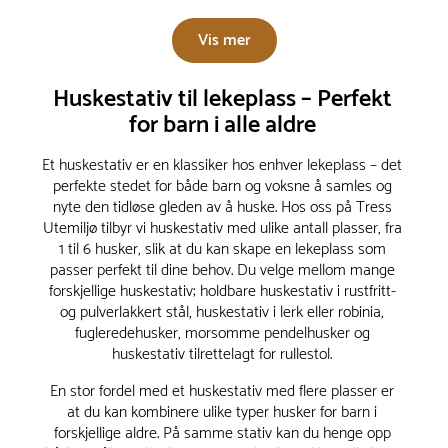
Vis mer
Huskestativ til lekeplass – Perfekt
for barn i alle aldre
Et huskestativ er en klassiker hos enhver lekeplass – det
perfekte stedet for både barn og voksne å samles og
nyte den tidløse gleden av å huske. Hos oss på Tress
Utemiljø tilbyr vi huskestativ med ulike antall plasser, fra
1 til 6 husker, slik at du kan skape en lekeplass som
passer perfekt til dine behov. Du velge mellom mange
forskjellige huskestativ; holdbare huskestativ i rustfritt-
og pulverlakkert stål, huskestativ i lerk eller robinia,
fugleredehusker, morsomme pendelhusker og
huskestativ tilrettelagt for rullestol.
En stor fordel med et huskestativ med flere plasser er
at du kan kombinere ulike typer husker for barn i
forskjellige aldre. På samme stativ kan du henge opp