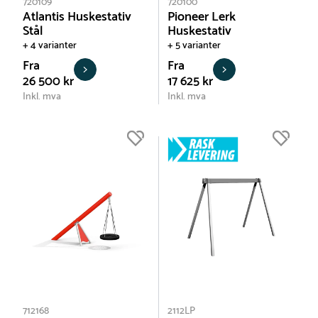
720109
720100
Atlantis Huskestativ
Pioneer Lerk
Stål
Huskestativ
+ 4 varianter
+ 5 varianter
Fra
Fra
26 500 kr
17 625 kr
Inkl. mva
Inkl. mva
712168
2112LP