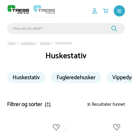
Hjem
Lekeplass
Husker
Huskestativ
Huskestativ
Huskestativ
Fugleredehusker
Vippedy
Filtrer og sorter
31
Resultater funnet
Du er nå øverst på listen