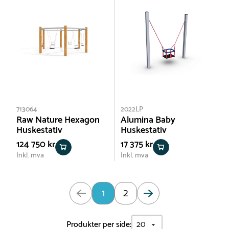
713064
2022LP
Raw Nature Hexagon
Alumina Baby
Huskestativ
Huskestativ
124 750 kr
17 375 kr
Inkl. mva
Inkl. mva
Oppdatert: Side 1 av 2
1
2
Produkter per side: