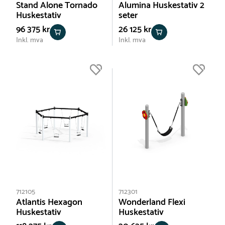
Stand Alone Tornado
Alumina Huskestativ 2
Huskestativ
seter
96 375 kr
26 125 kr
Inkl. mva
Inkl. mva
712105
712301
Atlantis Hexagon
Wonderland Flexi
Huskestativ
Huskestativ