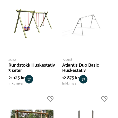
2032
720118
Rundstokk Huskestativ
Atlantis Duo Basic
3 seter
Huskestativ
21 125 kr
12 875 kr
Inkl. mva
Inkl. mva