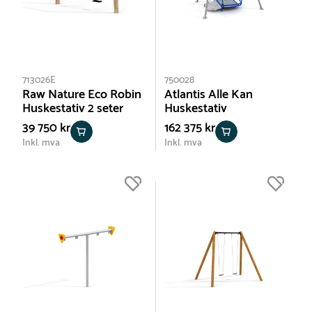
713026E
750028
Raw Nature Eco Robin
Atlantis Alle Kan
Huskestativ 2 seter
Huskestativ
39 750 kr
162 375 kr
Inkl. mva
Inkl. mva