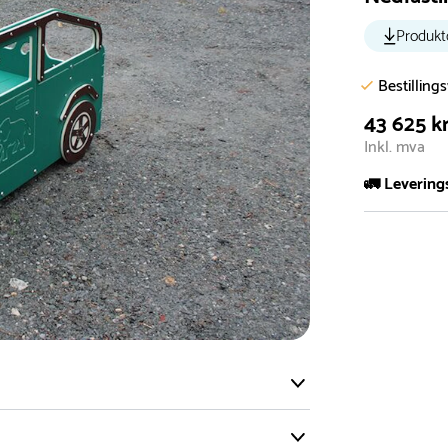
Produkt
Bestilling
43 625 k
Inkl. mva
🚛 Levering
De aller fles
Leveringstid 
I høysesong 
Rask leveri
Hos oss finn
produkter so