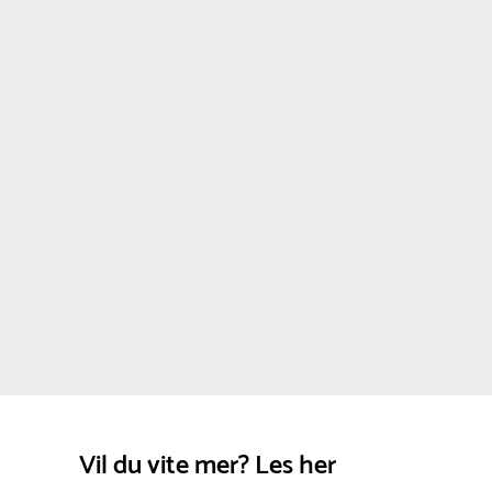
Aluminium :
Aluminium krever ikke
vedlikehold. Det danner naturlig et beskyttende
oksidlag som forhindrer korrosjon. For å
opprettholde et pent utseende kan overflaten
rengjøres med vann og en myk klut etter
behov.
Vil du vite mer? Les her