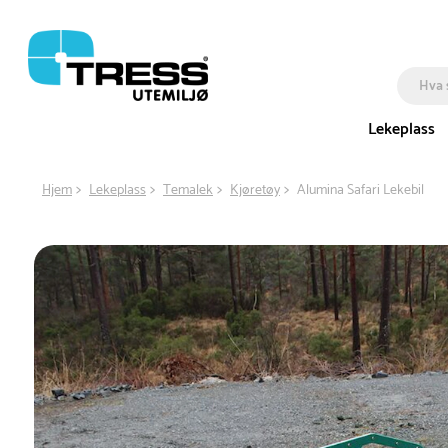
Lekeplass
Hjem
Lekeplass
Temalek
Kjøretøy
Alumina Safari Lekebil