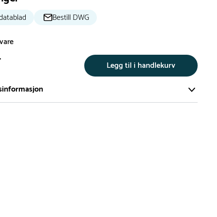
datablad
Bestill DWG
svare
r
Legg til i handlekurv
sinformasjon
te av våre lekeapparat produseres på bestilling.
på bestillingsvarer vil være 8+ uker.
må lengre leveringstid påregnes.
ng
er du flere produkter merket ‘Rask Levering’. Dette er
m normalt sett er bestillingsvarer, men hos oss er de