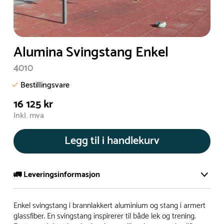
Alumina Svingstang Enkel
4010
Bestillingsvare
16 125 kr
Inkl. mva
Legg til i handlekurv
🚛 Leveringsinformasjon
De aller fleste av våre lekeapparat produseres på bestilling.
Enkel svingstang i brannlakkert aluminium og stang i armert
Leveringstid på bestillingsvarer vil være 8+ uker.
glassfiber. En svingstang inspirerer til både lek og trening.