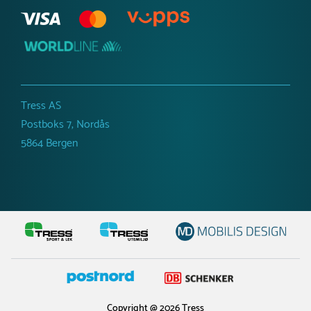
Tress AS
Postboks 7, Nordås
5864 Bergen
Copyright @ 2026 Tress