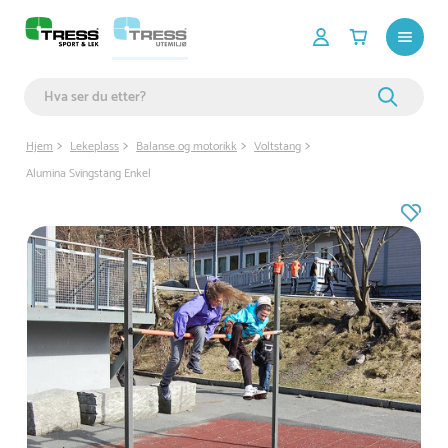
Hjem
Lekeplass
Balanse og motorikk
Voltstang
Alumina Svingstang Enkel