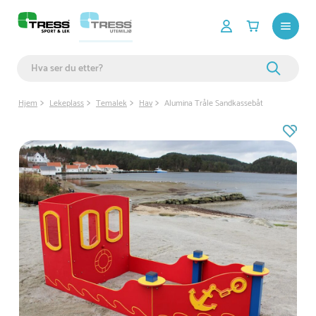
Hjem
Lekeplass
Temalek
Hav
Alumina Tråle Sandkassebåt