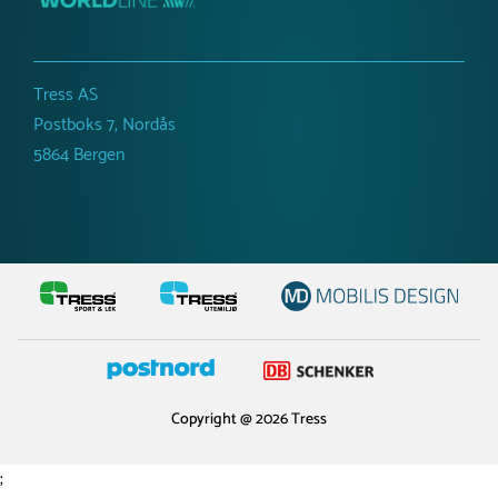
Tress AS
Postboks 7, Nordås
5864 Bergen
Copyright @ 2026 Tress
;