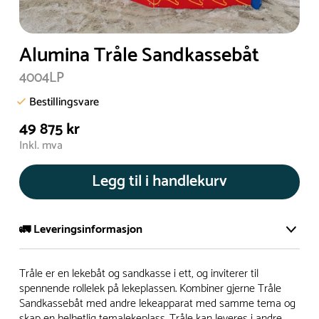
Alumina Tråle Sandkassebåt
4004LP
Bestillingsvare
49 875 kr
Inkl. mva
Legg til i handlekurv
🚛 Leveringsinformasjon
De aller fleste av våre lekeapparat produseres på bestilling.
Tråle er en lekebåt og sandkasse i ett, og inviterer til
Leveringstid på bestillingsvarer vil være 8+ uker.
spennende rollelek på lekeplassen. Kombiner gjerne Tråle
Sandkassebåt med andre lekeapparat med samme tema og
I høysesong må lengre leveringstid påregnes.
skap en helhetlig temalekeplass. Tråle kan leveres i andre