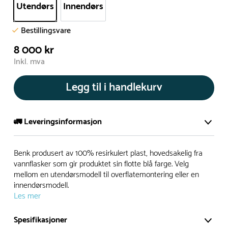
Utendørs
Innendørs
Bestillingsvare
8 000 kr
Inkl. mva
Legg til i handlekurv
🚛 Leveringsinformasjon
De aller fleste av våre lekeapparat produseres på bestilling.
Benk produsert av 100% resirkulert plast, hovedsakelig fra
Leveringstid på bestillingsvarer vil være 8+ uker.
vannflasker som gir produktet sin flotte blå farge. Velg
mellom en utendørsmodell til overflatemontering eller en
I høysesong må lengre leveringstid påregnes.
innendørsmodell.
Les mer
Rask levering
Spesifikasjoner