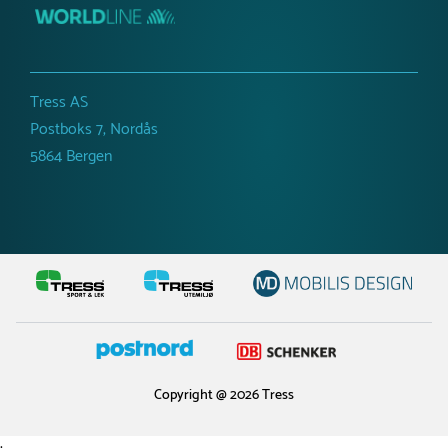
Tress AS
Postboks 7, Nordås
5864 Bergen
Copyright @ 2026 Tress