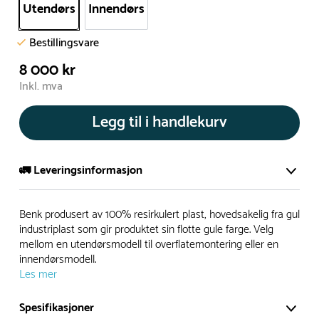
Utendørs
Innendørs
Bestillingsvare
8 000 kr
Inkl. mva
Legg til i handlekurv
🚛 Leveringsinformasjon
De aller fleste av våre lekeapparat produseres på bestilling.
Benk produsert av 100% resirkulert plast, hovedsakelig fra gul
Leveringstid på bestillingsvarer vil være 8+ uker.
industriplast som gir produktet sin flotte gule farge. Velg
mellom en utendørsmodell til overflatemontering eller en
I høysesong må lengre leveringstid påregnes.
innendørsmodell.
Les mer
Rask levering
Spesifikasjoner