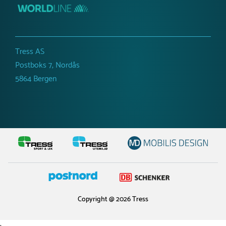
Tress AS
Postboks 7, Nordås
5864 Bergen
Copyright @ 2026 Tress