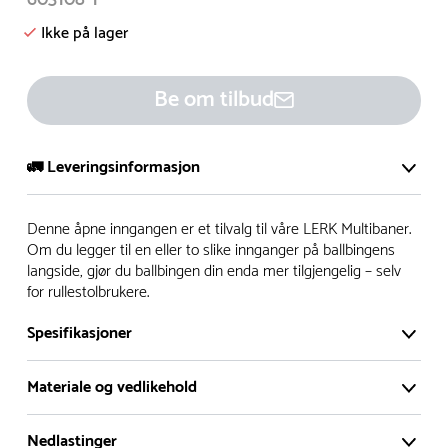
Ikke på lager
Be om tilbud
🚛 Leveringsinformasjon
De aller fleste av våre lekeapparat produseres på bestilling.
Denne åpne inngangen er et tilvalg til våre LERK Multibaner.
Leveringstid på bestillingsvarer vil være 8+ uker.
Om du legger til en eller to slike innganger på ballbingens
langside, gjør du ballbingen din enda mer tilgjengelig – selv
I høysesong må lengre leveringstid påregnes.
for rullestolbrukere.
Spesifikasjoner
Rask levering
Materiale og vedlikehold
Hos oss finner du flere produkter merket ‘Rask Levering’.
Dette er produkter som normalt sett er bestillingsvarer,
Nedlastinger
men hos oss er de lagervare.