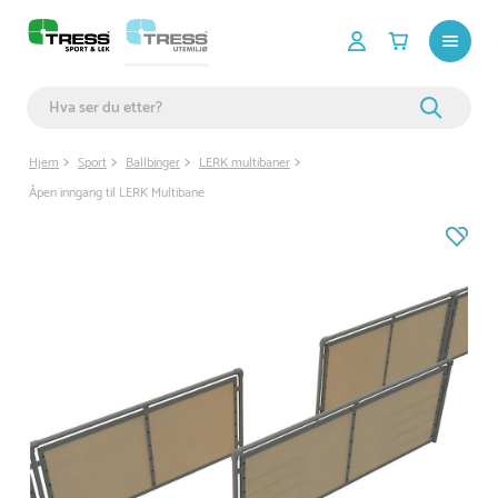
Hjem
Sport
Ballbinger
LERK multibaner
Åpen inngang til LERK Multibane