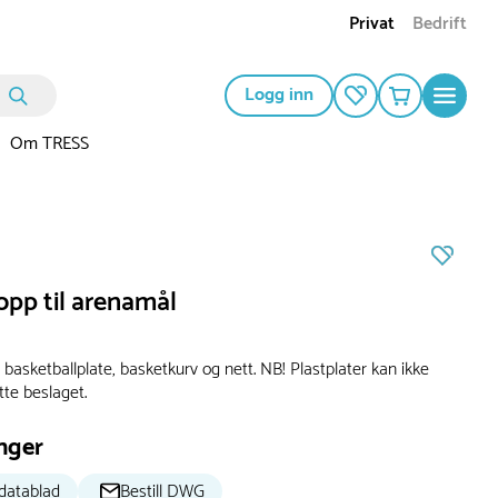
Privat
Bedrift
Logg inn
Om TRESS
opp til arenamål
basketballplate, basketkurv og nett. NB! Plastplater kan ikke
tte beslaget.
nger
datablad
Bestill DWG