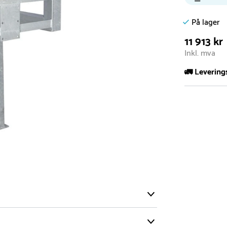
På lager
11 913 kr
Inkl. mva
🚛 Levering
De aller fles
Leveringstid 
I høysesong 
Rask leveri
Hos oss finn
produkter so
lagervare.