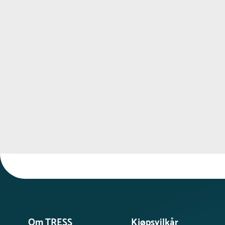
Om TRESS
Kjøpsvilkår