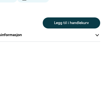
Legg til i handlekurv
sinformasjon
te av våre lekeapparat produseres på bestilling.
på bestillingsvarer vil være 8+ uker.
må lengre leveringstid påregnes.
ng
er du flere produkter merket ‘Rask Levering’. Dette er
m normalt sett er bestillingsvarer, men hos oss er de