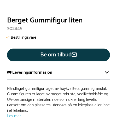
Berget Gummifigur liten
302845
Bestillingsvare
Be om tilbud
🚛 Leveringsinformasjon
De aller fleste av våre lekeapparat produseres på bestilling.
Håndlaget gummifigur laget av høykvalitets gummigranulat.
Leveringstid på bestillingsvarer vil være 8+ uker.
Gummifiguren er laget av meget robuste, vedlikeholdsfrie og
UV-bestandige materialer, noe som sikrer lang levetid
I høysesong må lengre leveringstid påregnes.
uansett om den plasseres utendørs på en lekeplass eller inne
i et lekeland.
Les mer