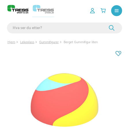
Hjem
Lekeplass
Gummifigurer
Berget Gummifigur liten