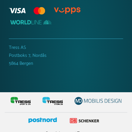
Tress AS
Postboks 7, Nordås
5864 Bergen