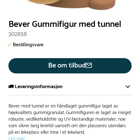
Bever Gummifigur med tunnel
302858
Bestillingsvare
Be om tilbud
🚛 Leveringsinformasjon
De aller fleste av våre lekeapparat produseres på bestilling.
Bever med tunnel er en håndlaget gummifigur laget av
Leveringstid på bestillingsvarer vil være 8+ uker.
høykvalitets gummigranulat. Gummifiguren er laget av meget
robuste, vedlikeholdsfrie og UV-bestandige materialer, noe
I høysesong må lengre leveringstid påregnes.
som sikrer lang levetid uansett om den plasseres utendørs
på en lekeplass eller inne i et lekeland.
Les mer