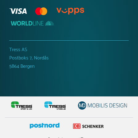
Tress AS
Postboks 7, Nordås
5864 Bergen