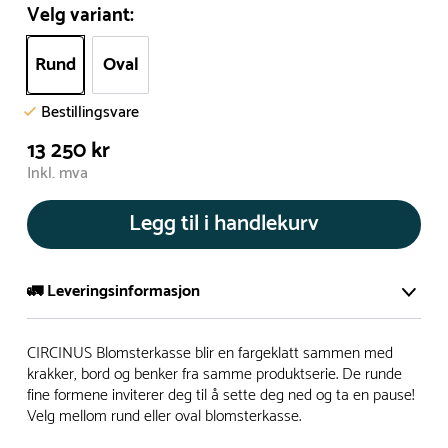
Velg variant:
Rund
Oval
Bestillingsvare
13 250 kr
Inkl. mva
Legg til i handlekurv
🚛 Leveringsinformasjon
De aller fleste av våre lekeapparat produseres på bestilling.
CIRCINUS Blomsterkasse blir en fargeklatt sammen med
Leveringstid på bestillingsvarer vil være 8+ uker.
krakker, bord og benker fra samme produktserie. De runde
fine formene inviterer deg til å sette deg ned og ta en pause!
I høysesong må lengre leveringstid påregnes.
Velg mellom rund eller oval blomsterkasse.