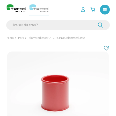
Hjem
Park
Blomsterkasser
CIRCINUS Blomsterkasse