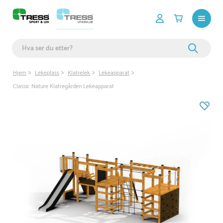
Hjem
Lekeplass
Klatrelek
Lekeapparat
Classic Nature Klatregården Lekeapparat