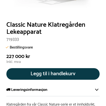
Classic Nature Klatregården
Lekeapparat
719333
Bestillingsvare
227 000 kr
Inkl. mva
Legg til i handlekurv
🚛 Leveringsinformasjon
De aller fleste av våre lekeapparat produseres på bestilling.
Klatregården fra vår Classic Nature-serie er et innholdsrikt,