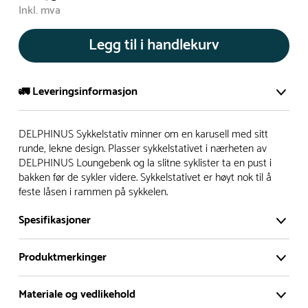
Inkl. mva
Legg til i handlekurv
🚛 Leveringsinformasjon
De aller fleste av våre lekeapparat produseres på bestilling.
DELPHINUS Sykkelstativ minner om en karusell med sitt
Leveringstid på bestillingsvarer vil være 8+ uker.
runde, lekne design. Plasser sykkelstativet i nærheten av
DELPHINUS Loungebenk og la slitne syklister ta en pust i
I høysesong må lengre leveringstid påregnes.
bakken før de sykler videre. Sykkelstativet er høyt nok til å
feste låsen i rammen på sykkelen.
Rask levering
Spesifikasjoner
Hos oss finner du flere produkter merket ‘Rask Levering’.
Produktmerkinger
Dette er produkter som normalt sett er bestillingsvarer,
men hos oss er de lagervare.
Materiale og vedlikehold