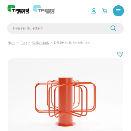
Hjem
Park
Sykkelstativ
DELPHINUS Sykkelstativ