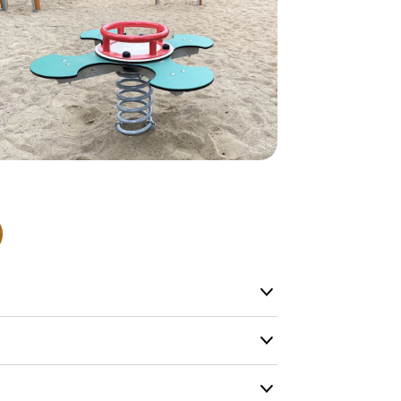
Hos oss finn
produkter so
lagervare.
De aller fles
helt nytt pr
Levering’ er
på lageret vå
produkt, men
Produktene h
og kapasitete
men vi gjør 
mulig.
Kontakt oss g