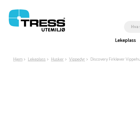
Lekeplass
Hjem
Lekeplass
Husker
Vippedyr
Discovery Firkløver Vippeh