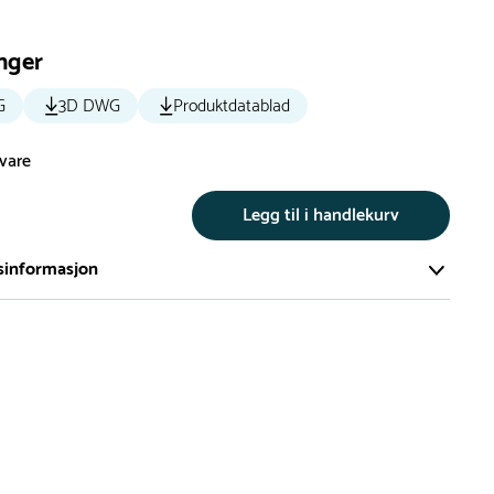
nger
G
3D DWG
Produktdatablad
svare
r
Legg til i handlekurv
sinformasjon
te av våre lekeapparat produseres på bestilling.
på bestillingsvarer vil være 8+ uker.
må lengre leveringstid påregnes.
ng