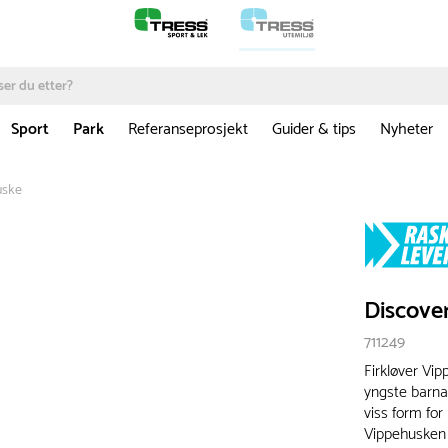
Sport
Park
Referanseprosjekt
Guider & tips
Nyheter
uske
Discove
711249
Firkløver Vip
yngste barna.
viss form for
Vippehusken 