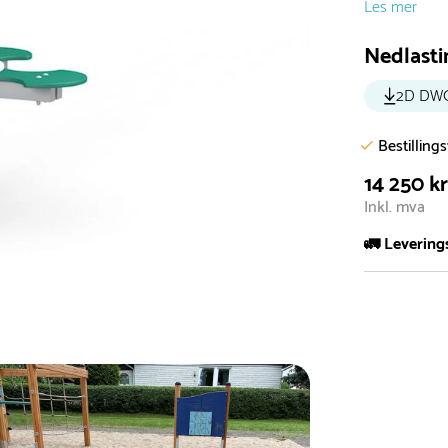
Les mer
Nedlasti
2D DW
Bestilling
14 250 k
Inkl. mva
🚛 Levering
De aller fles
Leveringstid 
I høysesong 
Rask leveri