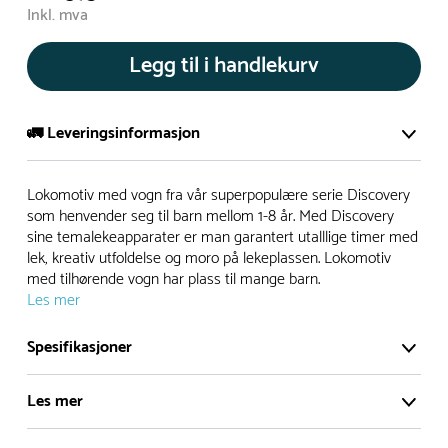
Inkl. mva
Legg til i handlekurv
🚛 Leveringsinformasjon
De aller fleste av våre lekeapparat produseres på bestilling.
Lokomotiv med vogn fra vår superpopulære serie Discovery
Leveringstid på bestillingsvarer vil være 8+ uker.
som henvender seg til barn mellom 1-8 år. Med Discovery
sine temalekeapparater er man garantert utalllige timer med
I høysesong må lengre leveringstid påregnes.
lek, kreativ utfoldelse og moro på lekeplassen. Lokomotiv
med tilhørende vogn har plass til mange barn.
Les mer
Rask levering
Spesifikasjoner
Hos oss finner du flere produkter merket ‘Rask Levering’.
Dette er produkter som normalt sett er bestillingsvarer,
Les mer
men hos oss er de lagervare.