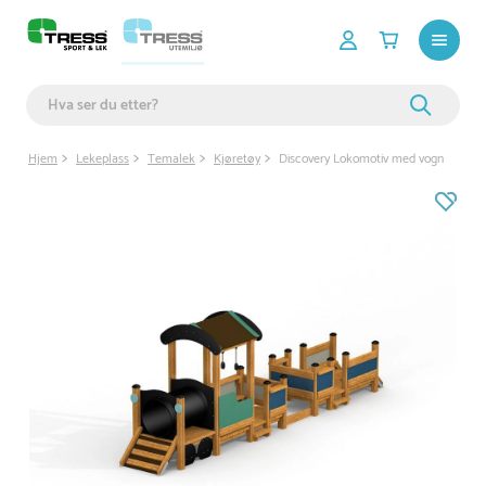
Hjem
Lekeplass
Temalek
Kjøretøy
Discovery Lokomotiv med vogn