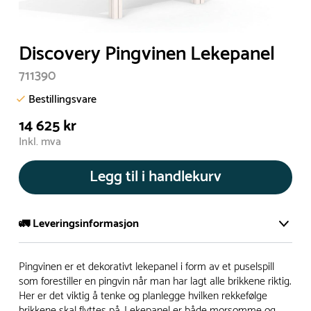
Discovery Pingvinen Lekepanel
711390
Bestillingsvare
14 625 kr
Inkl. mva
Legg til i handlekurv
🚛 Leveringsinformasjon
De aller fleste av våre lekeapparat produseres på bestilling.
Pingvinen er et dekorativt lekepanel i form av et puselspill
Leveringstid på bestillingsvarer vil være 8+ uker.
som forestiller en pingvin når man har lagt alle brikkene riktig.
Her er det viktig å tenke og planlegge hvilken rekkefølge
I høysesong må lengre leveringstid påregnes.
brikkene skal flyttes på. Lekepanel er både morsomme og