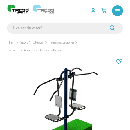
Hjem
Sport
Utegym
Treningsstasjoner
ElementFit Arm Press Treningsstasjon