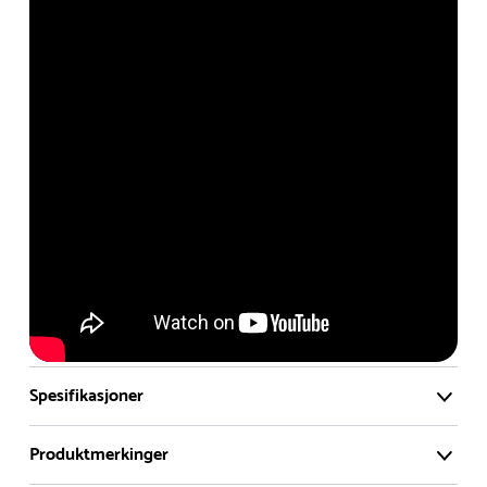
produktene merket ‘Rask Levering’ er produkter det selges
mye av og som ikke rekker å stå lenge på lageret vårt. Slik
kan du være helt trygg på at du får et nylig produsert
produkt, men som kanskje har stått en måned eller to på
lager.
Produktene har forventet leveringstid på 1-3 uker, avhengig
av produktet og kapasiteten hos transportøren. Et produkt
kan selvsagt alltid bli utsolgt, men vi gjør alt vi kan for å
kunne levere disse produktene så raskt som mulig.
Kontakt oss gjerne for å få en estimert leveringstid.
Spesifikasjoner
Produktmerkinger