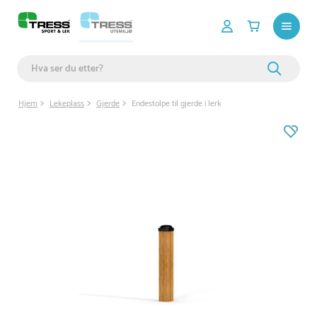
Hjem
Lekeplass
Gjerde
Endestolpe til gjerde i lerk