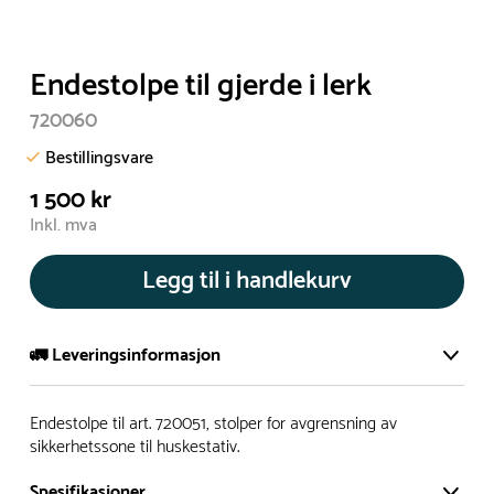
Endestolpe til gjerde i lerk
720060
Bestillingsvare
1 500 kr
Inkl. mva
Legg til i handlekurv
🚛 Leveringsinformasjon
De aller fleste av våre lekeapparat produseres på bestilling.
Endestolpe til art. 720051, stolper for avgrensning av
Leveringstid på bestillingsvarer vil være 8+ uker.
sikkerhetssone til huskestativ.
I høysesong må lengre leveringstid påregnes.
Spesifikasjoner