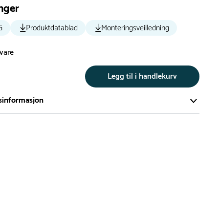
nger
G
Produktdatablad
Monteringsveilledning
svare
Legg til i handlekurv
sinformasjon
te av våre lekeapparat produseres på bestilling.
på bestillingsvarer vil være 8+ uker.
må lengre leveringstid påregnes.
ng
er du flere produkter merket ‘Rask Levering’. Dette er