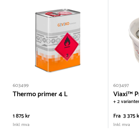
603499
603497
Thermo primer 4 L
Viaxi™ P
+ 2 variante
1 875 kr
Fra
3 375 k
Inkl. mva
Inkl. mva