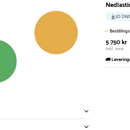
Nedlasti
2D DW
Bestilling
5 750 kr
Inkl. mva
🚛 Levering
De aller fles
Leveringstid 
I høysesong 
Rask leveri
Hos oss finn