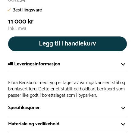
Bestillingsvare
11 000 kr
Inkl. mva
Legg til i handlekurv
🚛 Leveringsinformasjon
De aller fleste av våre lekeapparat produseres på bestilling.
Flora Benkbord med rygg er laget av varmgalvanisert stål og
Leveringstid på bestillingsvarer vil være 8+ uker.
brunlasert furu. Dette er et stabilt og holdbart benkbord som
passer like godt i borettslaget som i byparken.
I høysesong må lengre leveringstid påregnes.
Spesifikasjoner
Rask levering
Materiale og vedlikehold
Hos oss finner du flere produkter merket ‘Rask Levering’.