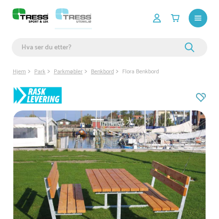
Hjem
Park
Parkmøbler
Benkbord
Flora Benkbord