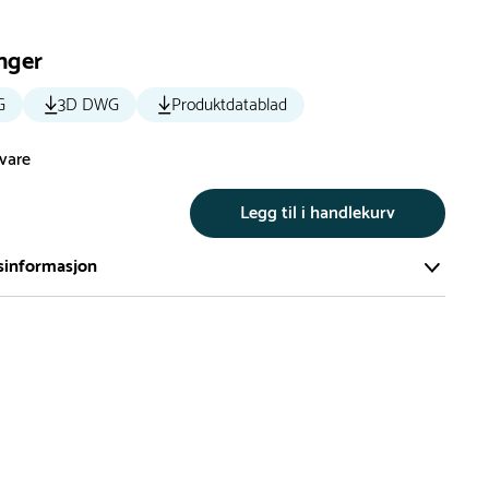
nger
G
3D DWG
Produktdatablad
svare
Legg til i handlekurv
sinformasjon
te av våre lekeapparat produseres på bestilling.
på bestillingsvarer vil være 8+ uker.
må lengre leveringstid påregnes.
ng