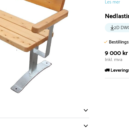
Les mer
Nedlasti
2D DW
Bestilling
9 000 kr
Inkl. mva
🚛 Levering
De aller fles
Leveringstid 
I høysesong 
Rask leveri