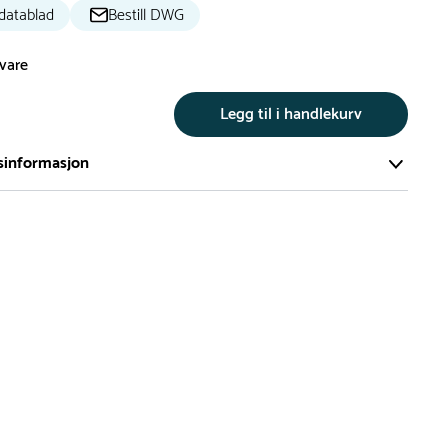
datablad
Bestill DWG
svare
Legg til i handlekurv
sinformasjon
te av våre lekeapparat produseres på bestilling.
på bestillingsvarer vil være 8+ uker.
må lengre leveringstid påregnes.
ng
er du flere produkter merket ‘Rask Levering’. Dette er
m normalt sett er bestillingsvarer, men hos oss er de