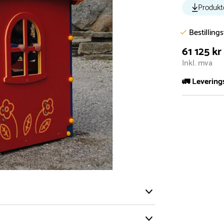
Produkt
Bestilling
61 125 kr
Inkl. mva
🚛 Levering
De aller fles
Leveringstid 
I høysesong 
Rask leveri
Hos oss finn
produkter so
lagervare.