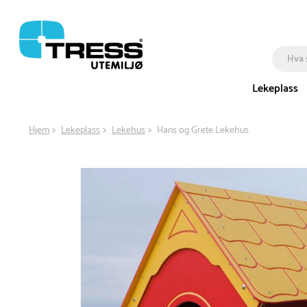
Lekeplass
Hjem
Lekeplass
Lekehus
Hans og Grete Lekehus