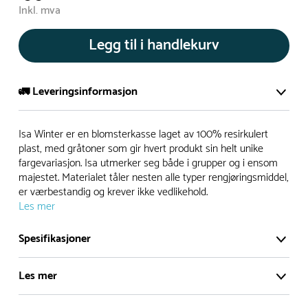
Inkl. mva
Legg til i handlekurv
🚛 Leveringsinformasjon
De aller fleste av våre lekeapparat produseres på bestilling.
Isa Winter er en blomsterkasse laget av 100% resirkulert
Leveringstid på bestillingsvarer vil være 8+ uker.
plast, med gråtoner som gir hvert produkt sin helt unike
fargevariasjon. Isa utmerker seg både i grupper og i ensom
I høysesong må lengre leveringstid påregnes.
majestet. Materialet tåler nesten alle typer rengjøringsmiddel,
er værbestandig og krever ikke vedlikehold.
Les mer
Rask levering
Spesifikasjoner
Hos oss finner du flere produkter merket ‘Rask Levering’.
Dette er produkter som normalt sett er bestillingsvarer,
Les mer
men hos oss er de lagervare.