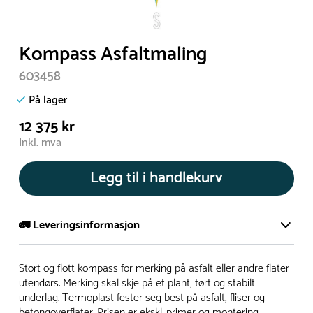
Kompass Asfaltmaling
603458
På lager
12 375 kr
Inkl. mva
Legg til i handlekurv
🚛 Leveringsinformasjon
De aller fleste av våre lekeapparat produseres på bestilling.
Stort og flott kompass for merking på asfalt eller andre flater
Leveringstid på bestillingsvarer vil være 8+ uker.
utendørs. Merking skal skje på et plant, tørt og stabilt
underlag. Termoplast fester seg best på asfalt, fliser og
I høysesong må lengre leveringstid påregnes.
betongoverflater. Prisen er ekskl. primer og montering.