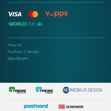
Tress AS
Postboks 7, Nordås
5864 Bergen