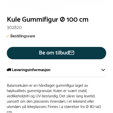
Kule Gummifigur Ø 100 cm
302820
Bestillingsvare
Be om tilbud
🚛 Leveringsinformasjon
De aller fleste av våre lekeapparat produseres på bestilling.
Balansekulen er en håndlaget gummifigur laget av
Leveringstid på bestillingsvarer vil være 8+ uker.
høykvalitets gummigranulat. Kulen er svært stabil,
vedlikeholdsfri og UV-bestandig. Det sikrer lang levetid,
I høysesong må lengre leveringstid påregnes.
uansett om den plasseres innendørs i et lekeland eller
utendørs på lekeplassen. Finnes i 4 størrelser fra Ø 80-140
cm.