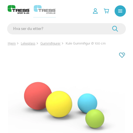
Hjem
Lekeplass
Gummifigurer
Kule Gummifigur Ø 100 cm