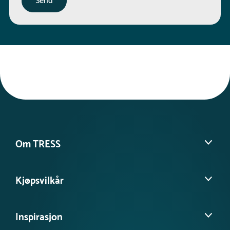
Om TRESS
Om oss
Kjøpsvilkår
Kontakt kundeservice
Møt vårt team
Salgs- og leveringsbetingelser
Tilgjengelighetserklæring
Inspirasjon
Personvernerklæring
FAQ - Ofte stilte spørsmål