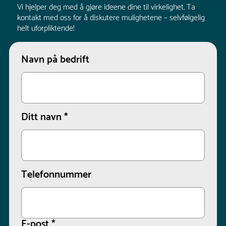
Vi hjelper deg med å gjøre ideene dine til virkelighet. Ta
kontakt med oss for å diskutere mulighetene – selvfølgelig
helt uforpliktende!
Navn på bedrift
Ditt navn
*
Telefonnummer
E-post
*