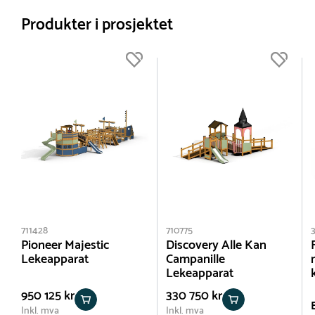
Produkter i prosjektet
711428
710775
Pioneer Majestic
Discovery Alle Kan
Lekeapparat
Campanille
Lekeapparat
950 125 kr
330 750 kr
Inkl. mva
Inkl. mva