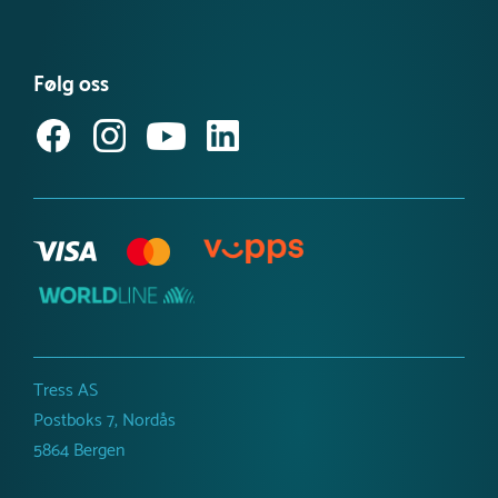
Informasjonskapsler
Nyheter
ISO-sertifiseringer
Kataloger
Miljø- og samfunnsansvar
Følg oss
Referanseprosjekt
Inspirasjon og guider
Produktnyheter
Tress AS
Postboks 7, Nordås
5864 Bergen