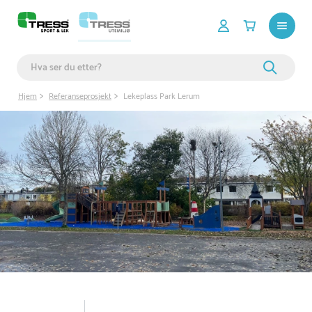
Hjem
Referanseprosjekt
Lekeplass Park Lerum