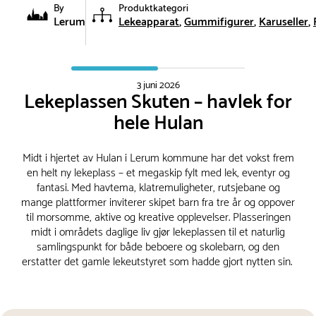
By
Produktkategori
Lerum
Lekeapparat
Gummifigurer
Karuseller
3 juni 2026
Lekeplassen Skuten – havlek for
hele Hulan
Midt i hjertet av Hulan i Lerum kommune har det vokst frem
en helt ny lekeplass – et megaskip fylt med lek, eventyr og
fantasi. Med havtema, klatremuligheter, rutsjebane og
mange plattformer inviterer skipet barn fra tre år og oppover
til morsomme, aktive og kreative opplevelser. Plasseringen
midt i områdets daglige liv gjør lekeplassen til et naturlig
samlingspunkt for både beboere og skolebarn, og den
erstatter det gamle lekeutstyret som hadde gjort nytten sin.