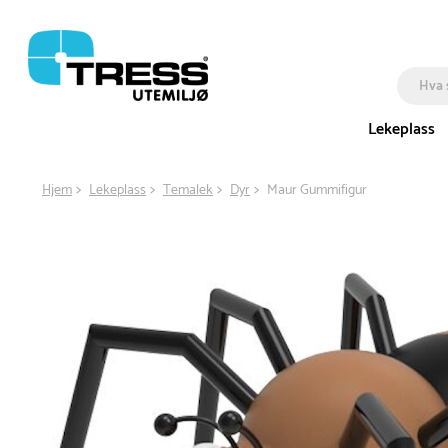
Lekeplass
Hjem
Lekeplass
Temalek
Dyr
Maur Gummifigur