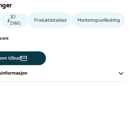
nger
3D
Produktdatablad
Monteringsveilledning
DWG
svare
 om tilbud
sinformasjon
te av våre lekeapparat produseres på bestilling.
på bestillingsvarer vil være 8+ uker.
må lengre leveringstid påregnes.
ng