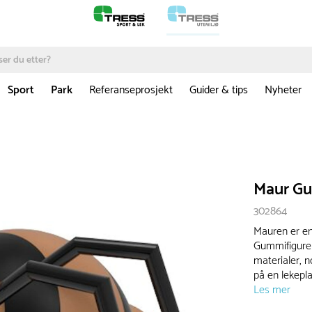
Sport
Park
Referanseprosjekt
Guider & tips
Nyheter
Maur Gu
302864
Mauren er en
Gummifiguren
materialer, 
på en lekeplas
Les mer