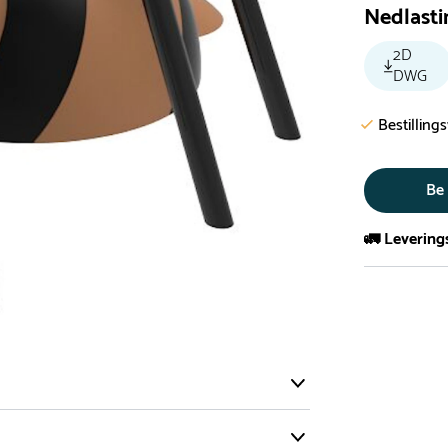
Nedlasti
2D
DWG
Bestilling
Be
🚛 Levering
De aller fles
Leveringstid 
I høysesong 
Rask leveri