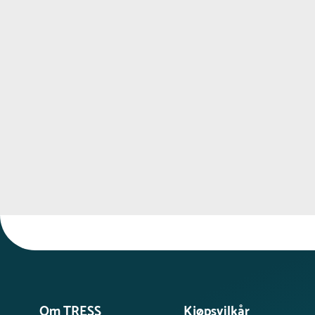
Om TRESS
Kjøpsvilkår