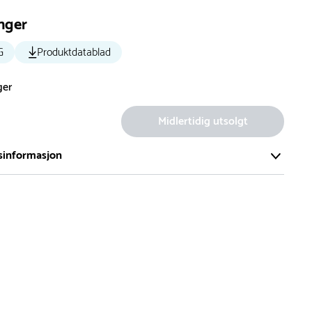
nger
G
Produktdatablad
ger
Midlertidig utsolgt
sinformasjon
te av våre lekeapparat produseres på bestilling.
på bestillingsvarer vil være 8+ uker.
må lengre leveringstid påregnes.
ng
er du flere produkter merket ‘Rask Levering’. Dette er