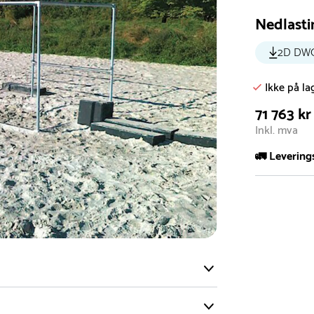
Nedlasti
2D DW
Ikke på la
71 763 kr
Inkl. mva
🚛 Levering
De aller fles
Leveringstid 
I høysesong 
Rask leveri
Hos oss finn