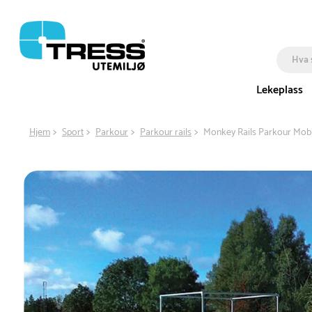
Lekeplass
Hjem
Sport
Parkour
Parkour rails
Monkey Rails Parkour Mobi