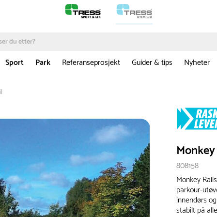
Sport
Park
Referanseprosjekt
Guider & tips
Nyheter
l
Monkey 
808158
Monkey Rails
parkour-utøve
innendørs og 
stabilt på all