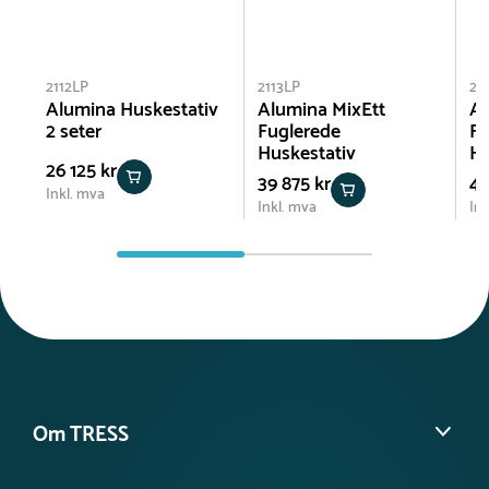
2112LP
2113LP
21
Alumina Huskestativ
Alumina MixEtt
Al
2 seter
Fuglerede
Fu
Huskestativ
Hu
26 125 kr
39 875 kr
44
Inkl. mva
Inkl. mva
Ink
Om TRESS
Om oss