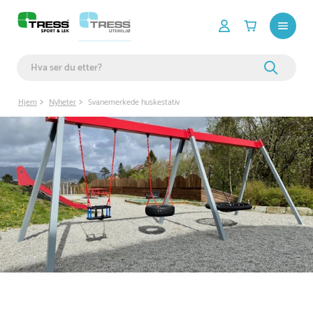
Hjem
Nyheter
Svanemerkede huskestativ