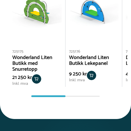
725175
725176
71
Wonderland Liten
Wonderland Liten
Di
Butikk med
Butikk Lekepanel
Le
Snurretopp
9 250 kr
47
21 250 kr
Inkl. mva
Ink
Inkl. mva