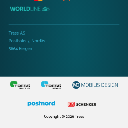
Tress AS
Postboks 7, Nordås
5864 Bergen
Copyright @ 2026 Tress