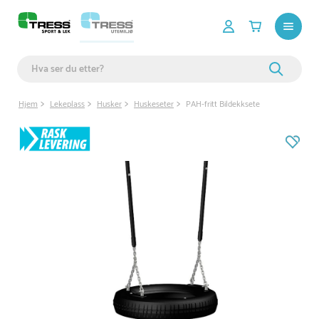
Hjem
Lekeplass
Husker
Huskeseter
PAH-fritt Bildekksete