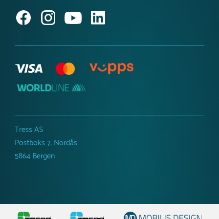
Inspirasjon og guider
Produktnyheter
Tress AS
Postboks 7, Nordås
5864 Bergen