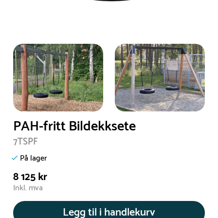
PAH-fritt Bildekksete
7TSPF
På lager
8 125 kr
Inkl. mva
Legg til i handlekurv