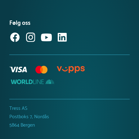
Informasjonskapsler
Nyheter
ISO-sertifiseringer
Kataloger
Miljø- og samfunnsansvar
Følg oss
Referanseprosjekt
Inspirasjon og guider
Produktnyheter
Tress AS
Postboks 7, Nordås
5864 Bergen