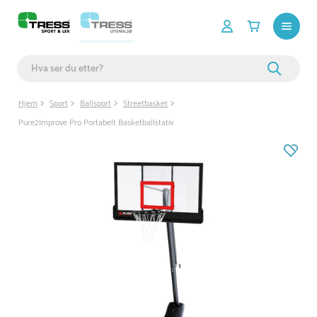
Hjem
Sport
Ballsport
Streetbasket
Pure2Improve Pro Portabelt Basketballstativ