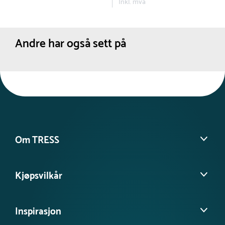
Inkl. mva
med en egnet malingsspray forhindre
rustdannelse.
Andre har også sett på
Om TRESS
Om oss
Kjøpsvilkår
Kontakt kundeservice
Møt vårt team
Salgs- og leveringsbetingelser
Tilgjengelighetserklæring
Inspirasjon
Personvernerklæring
FAQ - Ofte stilte spørsmål