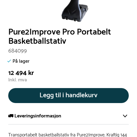
Pure2Improve Pro Portabelt
Basketballstativ
684099
På lager
12 494 kr
Inkl. mva
Legg til i handlekurv
🚛 Leveringsinformasjon
De aller fleste av våre lekeapparat produseres på bestilling.
Transportabelt basketballstativ fra Pure2Improve. Kraftig 144