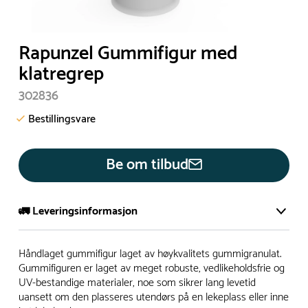
Rapunzel Gummifigur med
klatregrep
302836
Bestillingsvare
Be om tilbud
🚛 Leveringsinformasjon
De aller fleste av våre lekeapparat produseres på bestilling.
Håndlaget gummifigur laget av høykvalitets gummigranulat.
Leveringstid på bestillingsvarer vil være 8+ uker.
Gummifiguren er laget av meget robuste, vedlikeholdsfrie og
UV-bestandige materialer, noe som sikrer lang levetid
I høysesong må lengre leveringstid påregnes.
uansett om den plasseres utendørs på en lekeplass eller inne