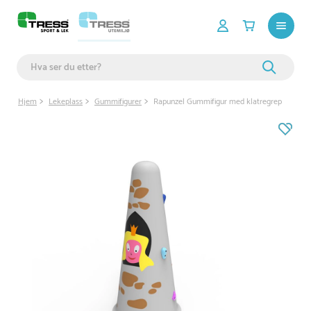
Hjem
Lekeplass
Gummifigurer
Rapunzel Gummifigur med klatregrep