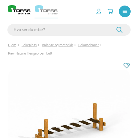
Hjem
Lekeplass
Balanse og motorikk
Balansebaner
Raw Nature Hengebroen Lett