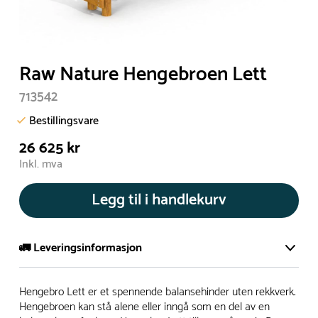
Raw Nature Hengebroen Lett
713542
Bestillingsvare
26 625 kr
Inkl. mva
Legg til i handlekurv
🚛 Leveringsinformasjon
De aller fleste av våre lekeapparat produseres på bestilling.
Hengebro Lett er et spennende balansehinder uten rekkverk.
Leveringstid på bestillingsvarer vil være 8+ uker.
Hengebroen kan stå alene eller inngå som en del av en