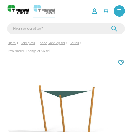
Hjem
Lekeplass
Sand, vann og sol
Solseil
Raw Nature Triangelet Solseil