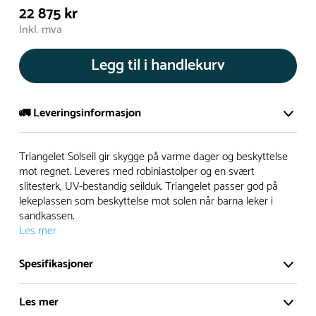
22 875 kr
Inkl. mva
Legg til i handlekurv
🚛 Leveringsinformasjon
De aller fleste av våre lekeapparat produseres på bestilling.
Triangelet Solseil gir skygge på varme dager og beskyttelse
Leveringstid på bestillingsvarer vil være 8+ uker.
mot regnet. Leveres med robiniastolper og en svært
slitesterk, UV-bestandig seilduk. Triangelet passer god på
I høysesong må lengre leveringstid påregnes.
lekeplassen som beskyttelse mot solen når barna leker i
sandkassen.
Les mer
Rask levering
Spesifikasjoner
Hos oss finner du flere produkter merket ‘Rask Levering’.
Dette er produkter som normalt sett er bestillingsvarer,
Les mer
men hos oss er de lagervare.