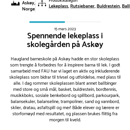
Produktkategori
Askøy,
Lekeplass
Rutsjebaner
Buldrestein
Bal
Norge
15 mars 2023
Spennende lekeplass i
skolegården på Askøy
Haugland barneskole på Askøy hadde en stor skoleplass
som trengte å forbedres for å inspirere barna til lek. I godt
samarbeid med FAU har vi laget en aktiv og inkluderende
skoleplass som bidrar til trivsel og utfoldelse, med plass til
alle. I dag rommer skoleplassen blant annet ballbinger
med store og små mål, basket, buldrestein, bordtennis,
musikkboks, sosiale benkebord og spillbord, parkourpark,
balansekuler, balanseline, trampoliner, sand og vannbord,
sklier, dratau, asfaltspill og mer! Både elever og lærere er
storfornøyd med resultatet, og plassen brukes flittig fra
morgen til kveld.