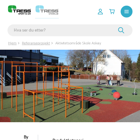
Hjem
Referanseprosjekt
Aktivitetsområde Skole Askøy
By