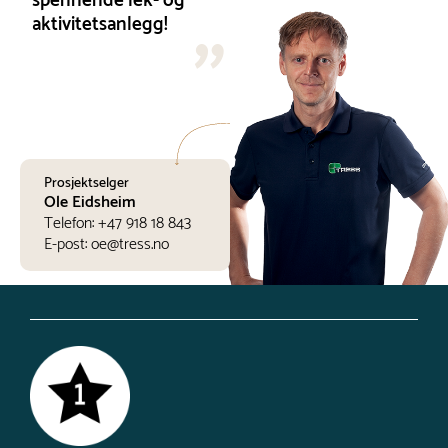
spennende lek- og
aktivitetsanlegg!
Prosjektselger
Ole Eidsheim
Telefon:
+47 918 18 843
E-post:
oe@tress.no