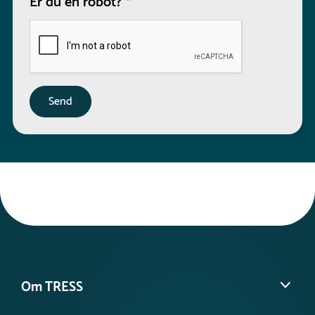
Er du en robot?
*
Om TRESS