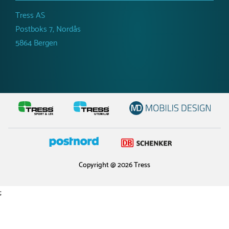
Tress AS
Postboks 7, Nordås
5864 Bergen
Copyright @ 2026 Tress
;