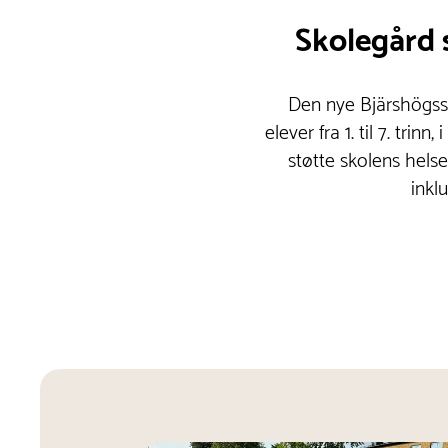
Skolegård s
Den nye Bjärshögss
elever fra 1. til 7. trin
støtte skolens helse-
inkl