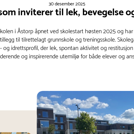
30 desember 2025
om inviterer til lek, bevegelse o
kolen i Åstorp åpnet ved skolestart høsten 2025 og ha
n, i tillegg til tilrettelagt grunnskole og treningsskole. Sko
 og idrettsprofil, der lek, spontan aktivitet og restitusjo
uderende og inspirerende utemiljø for både elever og ans