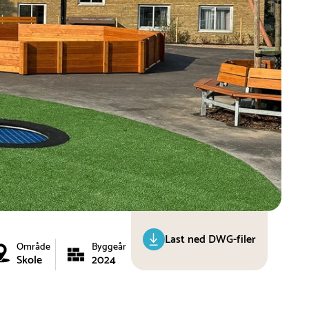
Last ned DWG-filer
Område
Byggeår
Skole
2024