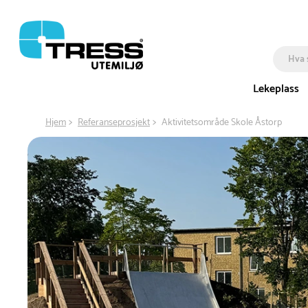
Lekeplass
Hjem
Referanseprosjekt
Aktivitetsområde Skole Åstorp