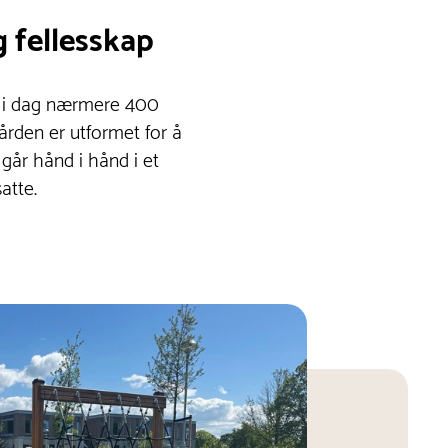
g fellesskap
r i dag nærmere 400
legården er utformet for å
n går hånd i hånd i et
atte.