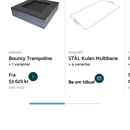
656000
603096T
Bouncy Trampoline
STÅL Kulan Multibane
+ 7 varianter
+ 4 varianter
+
Fra
53 625 kr
Be om tilbud
Inkl. mva
I