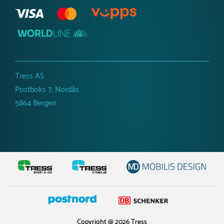
Tress AS
Postboks 7, Nordås
5864 Bergen
Copyright @ 2026 Tress