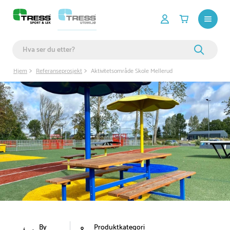
Hjem
Referanseprosjekt
Aktivitetsområde Skole Mellerud
By
Produktkategori