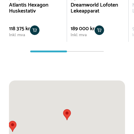
Atlantis Hexagon
Dreamworld Lofoten
Huskestativ
Lekeapparat
118 375 kr
189 000 kr
Inkl. mva
Inkl. mva
I