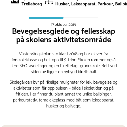
Trelleborg
Husker
Lekeapparat
Parkour
Ballb
17 oktober 2019
Bevegelsesglede og fellesskap
på skolens aktivitetsområde
Västervångskolan sto klar i 2018 og har elever fra
førskoleklasse og helt opp til 9. trinn. Skolen rommer også
flere SFO-avdelinger og en tilrettelagt grunnskole. Rett ved
siden av ligger en nybygd idrettshall.
Skolegården byr på rikelige muligheter for lek, bevegelse og
aktiviteter som får opp pulsen – både i skoletiden og på
fritiden. Her finner du blant annet tre unike ballbinger,
parkourstativ, temalekeplass med båt som lekeapparat,
husker og ballvegg.