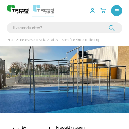
Hjem
Referanseprosjekt
Aktivitetsområde Skole Trelleborg
By
Produktkategori