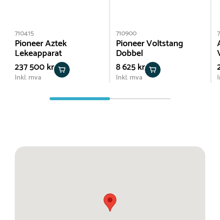
710415
710900
Pioneer Aztek
Pioneer Voltstang
Lekeapparat
Dobbel
237 500 kr
8 625 kr
Inkl. mva
Inkl. mva
I