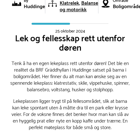
By
Område
Klatrelek
Balanse
Huddinge
Boligområd
og motorikk
25 oktober 2024
Lek og fellesskap rett utenfor
døren
Tenk å ha en egen lekeplass rett utenfor døren! Det ble en
realitet da BRF Gräddhyllan i Huddinge satset på barna i
boligområdet. Her finner du alt man kan ønske seg av en
spennende lekeplass: klatrestativ, sklie, vippehuske, spinner,
balansebro, voltstang, husker og stolphopp.
Lekeplassen ligger trygt til på fellesområdet, slik at barna
kan leke spontant uten å måtte dra til en park eller krysse
veier. For de voksne finnes det benker hvor man kan slå av
en hyggelig prat eller nyte en kopp kaffe under trærne. En
perfekt møteplass for både små og store.