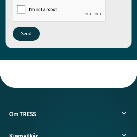
Om TRESS
Om oss
Kjøpsvilkår