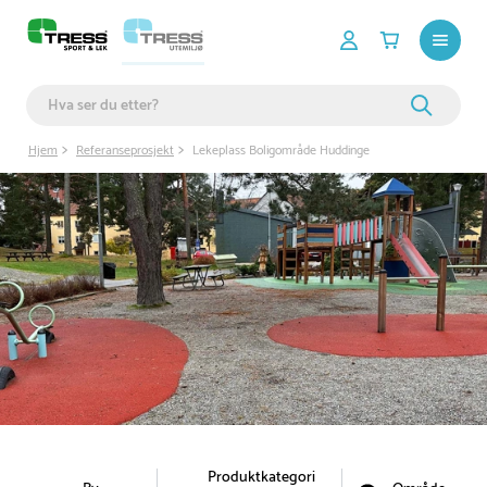
Hjem
Referanseprosjekt
Lekeplass Boligområde Huddinge
Produktkategori