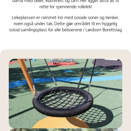
barna med sklier, klatrenett og tårn. Her ligger altså alt til
rette for spennende rollelek!
Lekeplassen er rammet inn med sosiale soner og benker,
noen også under tak. Dette gjør området til en hyggelig
sosial samlingsplass for alle beboerene i Løvåsen Borettslag.