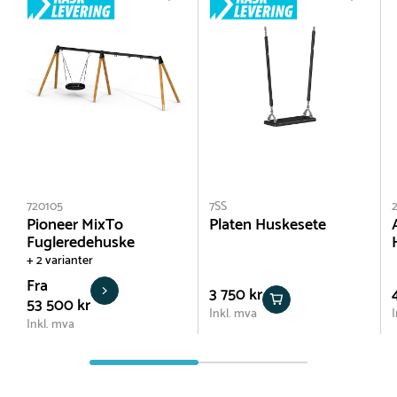
720105
7SS
Pioneer MixTo
Platen Huskesete
Fugleredehuske
+ 2 varianter
Fra
3 750 kr
53 500 kr
Inkl. mva
I
Inkl. mva