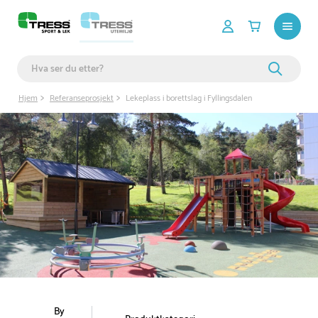
Hjem
Referanseprosjekt
Lekeplass i borettslag i Fyllingsdalen
By