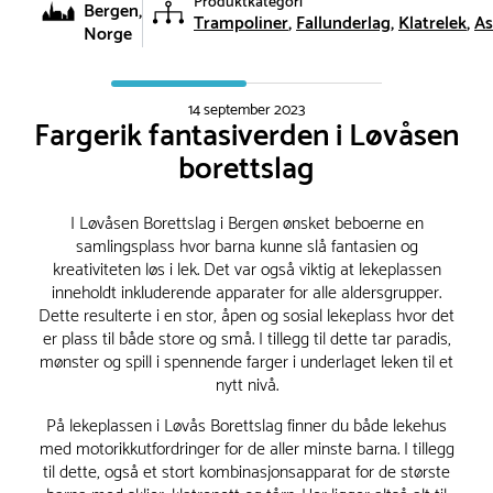
Produktkategori
Bergen,
Trampoliner
Fallunderlag
Klatrelek
As
Norge
14 september 2023
Fargerik fantasiverden i Løvåsen
borettslag
I Løvåsen Borettslag i Bergen ønsket beboerne en
samlingsplass hvor barna kunne slå fantasien og
kreativiteten løs i lek. Det var også viktig at lekeplassen
inneholdt inkluderende apparater for alle aldersgrupper.
Dette resulterte i en stor, åpen og sosial lekeplass hvor det
er plass til både store og små. I tillegg til dette tar paradis,
mønster og spill i spennende farger i underlaget leken til et
nytt nivå.
På lekeplassen i Løvås Borettslag finner du både lekehus
med motorikkutfordringer for de aller minste barna. I tillegg
til dette, også et stort kombinasjonsapparat for de største