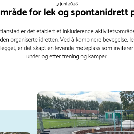
3 juni 2026
område for lek og spontanidrett 
stianstad er det etablert et inkluderende aktivitetsområd
en organiserte idretten. Ved å kombinere bevegelse, lek 
anlegget, er det skapt en levende møteplass som inviterer t
under og etter trening og kamper.