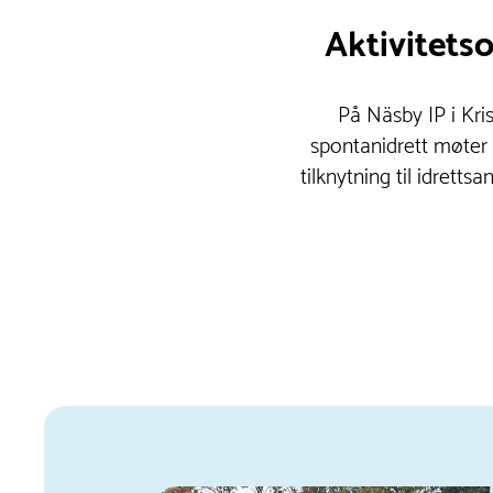
Aktivitets
På Näsby IP i Kri
spontanidrett møter d
tilknytning til idretts