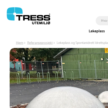
Lekeplass
Hjem
Referanseprosjekt
Lekeplass og Spontanidrett Idrettspla