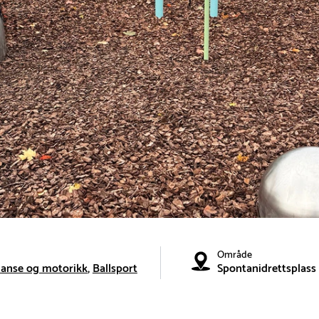
Område
lanse og motorikk
Ballsport
Spontanidrettsplass