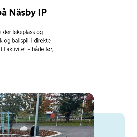
på Näsby IP
e der lekeplass og
og ballspill i direkte
il aktivitet – både før,