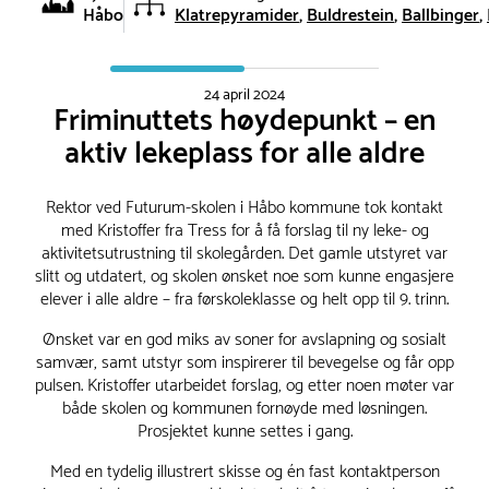
Håbo
Klatrepyramider
Buldrestein
Ballbinger
24 april 2024
Friminuttets høydepunkt – en
aktiv lekeplass for alle aldre
Rektor ved Futurum-skolen i Håbo kommune tok kontakt
med Kristoffer fra Tress for å få forslag til ny leke- og
aktivitetsutrustning til skolegården. Det gamle utstyret var
slitt og utdatert, og skolen ønsket noe som kunne engasjere
elever i alle aldre – fra førskoleklasse og helt opp til 9. trinn.
Ønsket var en god miks av soner for avslapning og sosialt
samvær, samt utstyr som inspirerer til bevegelse og får opp
pulsen. Kristoffer utarbeidet forslag, og etter noen møter var
både skolen og kommunen fornøyde med løsningen.
Prosjektet kunne settes i gang.
Med en tydelig illustrert skisse og én fast kontaktperson