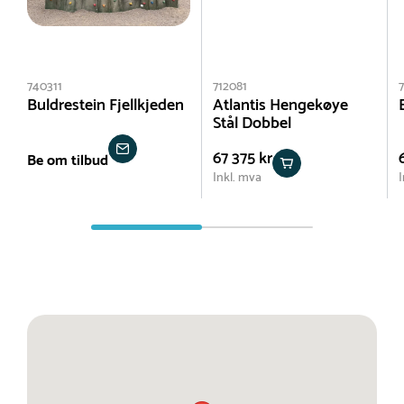
740311
712081
7
Buldrestein Fjellkjeden
Atlantis Hengekøye
Stål Dobbel
67 375 kr
Be om tilbud
Inkl. mva
I