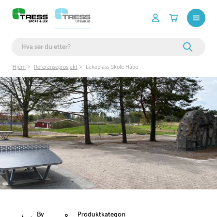
Hjem
Referanseprosjekt
Lekeplass Skole Håbo
By
Produktkategori