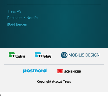
Tress AS
Postboks 7, Nordås
5864 Bergen
Copyright @ 2026 Tress
;